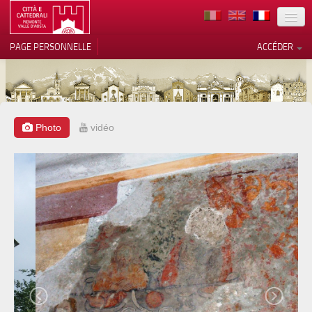
TERRITOIRE
PAGE PERSONNELLE
ACCÉDER
ART
ARCHITECTURE
MUSÉES
Photo
vidéo
Vos choix en matière de
confidentialité
ITINÉRAIRES
Notification lors de la collecte
EVÉNEMENTS
ACCUEIL
BÉNÉVOLES
CONTACTS
PRESS