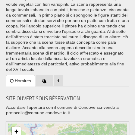
volute vegetali con fiori variopinti. La scena rappresenta una
lunga tavola imbandita con piatti, brocche e pietanze, circondata
da commensali. In primo piano si dispongono le figure stanti dei
commensali e di due servi che portano un piatto con frutta e una
coppa. Nell’angolo superiore il pittore ha dipinto una tenda che
sembra discostarsi e rivelare l’episodio a chi guarda. Al di sotto
dell’affresco è stato tracciato sul muro il disegno di un altare: ciò
fa supporre che la scena fosse stata concepita come pala
d’altare. Accanto alla scena appena descritta si nota una
frammentaria scena di martirio. Il ciclo affrescato è assegnato
ad un artista locale dalla ricca tavolozza cromatica e
dall’immediatezza dei particolari, attivo probabilmente alla fine
del XVII secolo.
Horaires
SITE OUVERT SOUS RÉSERVATION
Accordare l'apertura con il comune di Condove scrivendo a
protocollo@comune.condove.to.it
+