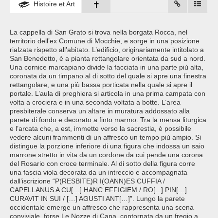
Histoire et Art
La cappella di San Grato si trova nella borgata Rocca, nel
territorio dell’ex Comune di Mocchie, e sorge in una posizione
rialzata rispetto all’abitato. L’edificio, originariamente intitolato a
San Benedetto, è a pianta rettangolare orientata da sud a nord.
Una cornice marcapiano divide la facciata in una parte più alta,
coronata da un timpano al di sotto del quale si apre una finestra
rettangolare, e una più bassa porticata nella quale si apre il
portale. L’aula di preghiera si articola in una prima campata con
volta a crociera e in una seconda voltata a botte. L’area
presbiterale conserva un altare in muratura addossato alla
parete di fondo e decorato a finto marmo. Tra la mensa liturgica
e l’arcata che, a est, immette verso la sacrestia, è possibile
vedere alcuni frammenti di un affresco un tempo più ampio. Si
distingue la porzione inferiore di una figura che indossa un saio
marrone stretto in vita da un cordone da cui pende una corona
del Rosario con croce terminale. Al di sotto della figura corre
una fascia viola decorata da un intreccio e accompagnata
dall’iscrizione “P(RESBITE)R I(OANN)ES CUFFIA /
CAPELLANUS A CU[…] HANC EFFIGIEM / RO[...] PIN[…]
CURAVIT IN SUI / […] AGUSTI ANT[…]”. Lungo la parete
occidentale emerge un affresco che rappresenta una scena
conviviale, forse Le Nozze di Cana, contornata da un fregio a