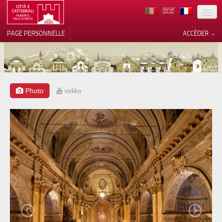
TERRITOIRE
PAGE PERSONNELLE
ACCÉDER
ART
ARCHITECTURE
MUSÉES
Photo
vidéo
Vos choix en matière de
confidentialité
ITINÉRAIRES
Notification lors de la collecte
EVÉNEMENTS
ACCUEIL
BÉNÉVOLES
CONTACTS
PRESS