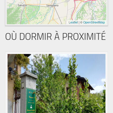
Leaflet
|
©
OpenStreetMap
OÙ DORMIR À PROXIMITÉ