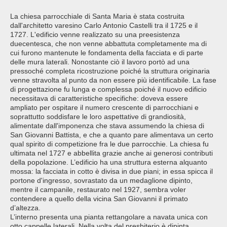
La chiesa parrocchiale di Santa Maria è stata costruita
dall'architetto varesino Carlo Antonio Castelli tra il 1725 e il
1727. L'edificio venne realizzato su una preesistenza
duecentesca, che non venne abbattuta completamente ma di
cui furono mantenute le fondamenta della facciata e di parte
delle mura laterali. Nonostante ciò il lavoro portò ad una
pressoché completa ricostruzione poiché la struttura originaria
venne stravolta al punto da non essere più identificabile. La fase
di progettazione fu lunga e complessa poiché il nuovo edificio
necessitava di caratteristiche specifiche: doveva essere
ampliato per ospitare il numero crescente di parrocchiani e
soprattutto soddisfare le loro aspettative di grandiosità,
alimentate dall'imponenza che stava assumendo la chiesa di
San Giovanni Battista, e che a quanto pare alimentava un certo
qual spirito di competizione fra le due parrocchie. La chiesa fu
ultimata nel 1727 e abbellita grazie anche ai generosi contributi
della popolazione. L’edificio ha una struttura esterna alquanto
mossa: la facciata in cotto è divisa in due piani; in essa spicca il
portone d'ingresso, sovrastato da un medaglione dipinto,
mentre il campanile, restaurato nel 1927, sembra voler
contendere a quello della vicina San Giovanni il primato
d’altezza.
L’interno presenta una pianta rettangolare a navata unica con
otto cappelle laterali. Nella volta del presbiterio è dipinta