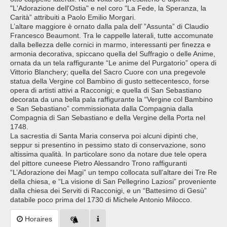
"L'Adorazione dell'Ostia" e nel coro "La Fede, la Speranza, la
Carità” attribuiti a Paolo Emilio Morgari.
L’altare maggiore è ornato dalla pala dell’ ”Assunta” di Claudio
Francesco Beaumont. Tra le cappelle laterali, tutte accomunate
dalla bellezza delle cornici in marmo, interessanti per finezza e
armonia decorativa, spiccano quella del Suffragio o delle Anime,
ornata da un tela raffigurante “Le anime del Purgatorio” opera di
Vittorio Blanchery; quella del Sacro Cuore con una pregevole
statua della Vergine col Bambino di gusto settecentesco, forse
opera di artisti attivi a Racconigi; e quella di San Sebastiano
decorata da una bella pala raffigurante la “Vergine col Bambino
e San Sebastiano” commissionata dalla Compagnia dalla
Compagnia di San Sebastiano e della Vergine della Porta nel
1748.
La sacrestia di Santa Maria conserva poi alcuni dipinti che,
seppur si presentino in pessimo stato di conservazione, sono
altissima qualità. In particolare sono da notare due tele opera
del pittore cuneese Pietro Alessandro Trono raffiguranti
“L’Adorazione dei Magi” un tempo collocata sull’altare dei Tre Re
della chiesa, e “La visione di San Pellegrino Laziosi” proveniente
dalla chiesa dei Serviti di Racconigi, e un “Battesimo di Gesù”
databile poco prima del 1730 di Michele Antonio Milocco.
Horaires