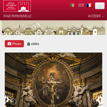
TERRITOIRE
PAGE PERSONNELLE
ACCÉDER
ART
ARCHITECTURE
MUSÉES
Photo
vidéo
Vos choix en matière de
confidentialité
ITINÉRAIRES
Notification lors de la collecte
EVÉNEMENTS
ACCUEIL
BÉNÉVOLES
CONTACTS
PRESS