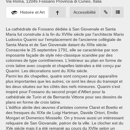
Via Roma, 12045 Fossano Provincia di Cuneo, Italia ‎
Histoire et Art
Accessibilité
La cathédrale de Fossano dédiée à San Giovenale et Santa
Maria fut construite à la fin du XVIIIe siècle par l'architecte Mario
Ludovico Quarini sur l'emplacement de l'ancienne collégiale de
Santa Maria et de San Giovenale datant du XIIIe siècle.
Consacrée le 25 septembre 1791, elle se caractérise par son
imposante façade de style néo-classique scandée par des
colonnes de type corinthiennes. L'intérieur au plan en forme de
croix latine avec coupole et chapelles latérales a été conçu par
Quarini. Les décorations sont du XIXe siècle.
Parmi les dix chapelles, quatre sont conçues pour apparaître
plus importantes que les autres; ce sont les deux du transept et
les deux situées sur les côtés des nefs mineures. Quarini s'est
inspiré pour Fossano du second projet d'Alfieri pour la
cathédrale de Turin et de Bernardo Vittone pour ses dessins de
plans en forme de croix latine.
L'édifice abrite des œuvres d'artistes comme Claret et Boetto et
des fresques du XIXe de Luigi Hartman, Davide Ortori, Emilio
Morgari et Domenico Mossello. On y trouve aussi un intéressant
reliquaire de San Giovanale, patron de la ville. Le clocher est du
XVe siècle mais il a été remanié au cours du XVIIe selon un