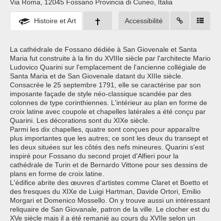
Via Roma, 12045 Fossano Provincia di Cuneo, Italia ‎
Histoire et Art
Accessibilité
La cathédrale de Fossano dédiée à San Giovenale et Santa
Maria fut construite à la fin du XVIIIe siècle par l'architecte Mario
Ludovico Quarini sur l'emplacement de l'ancienne collégiale de
Santa Maria et de San Giovenale datant du XIIIe siècle.
Consacrée le 25 septembre 1791, elle se caractérise par son
imposante façade de style néo-classique scandée par des
colonnes de type corinthiennes. L'intérieur au plan en forme de
croix latine avec coupole et chapelles latérales a été conçu par
Quarini. Les décorations sont du XIXe siècle.
Parmi les dix chapelles, quatre sont conçues pour apparaître
plus importantes que les autres; ce sont les deux du transept et
les deux situées sur les côtés des nefs mineures. Quarini s'est
inspiré pour Fossano du second projet d'Alfieri pour la
cathédrale de Turin et de Bernardo Vittone pour ses dessins de
plans en forme de croix latine.
L'édifice abrite des œuvres d'artistes comme Claret et Boetto et
des fresques du XIXe de Luigi Hartman, Davide Ortori, Emilio
Morgari et Domenico Mossello. On y trouve aussi un intéressant
reliquaire de San Giovanale, patron de la ville. Le clocher est du
XVe siècle mais il a été remanié au cours du XVIIe selon un