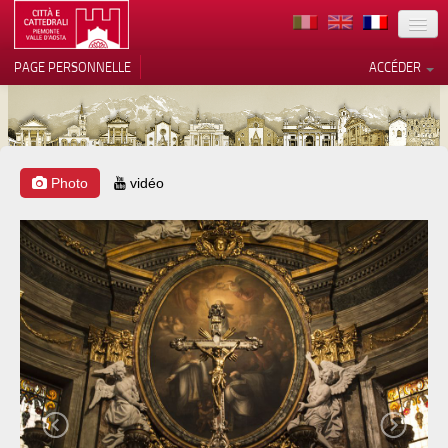
TERRITOIRE
PAGE PERSONNELLE
ACCÉDER
ART
ARCHITECTURE
MUSÉES
Photo
vidéo
Vos choix en matière de
confidentialité
ITINÉRAIRES
Notification lors de la collecte
EVÉNEMENTS
ACCUEIL
BÉNÉVOLES
CONTACTS
PRESS