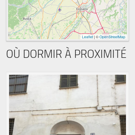
Leaflet
|
©
OpenStreetMap
OÙ DORMIR À PROXIMITÉ