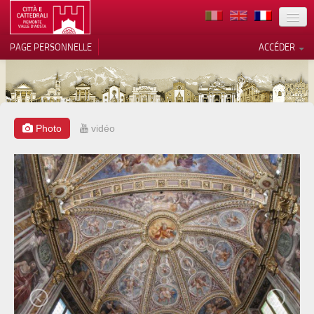
TERRITOIRE
PAGE PERSONNELLE
ACCÉDER
ART
ARCHITECTURE
MUSÉES
Photo
vidéo
Vos choix en matière de
confidentialité
ITINÉRAIRES
Notification lors de la collecte
EVÉNEMENTS
ACCUEIL
BÉNÉVOLES
CONTACTS
PRESS