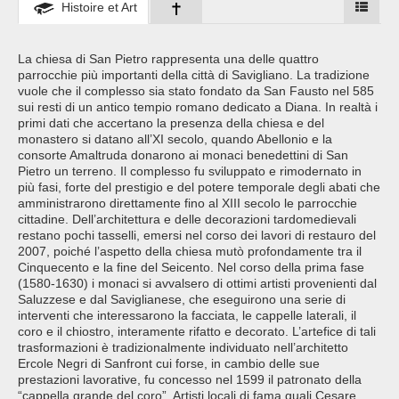
Histoire et Art
La chiesa di San Pietro rappresenta una delle quattro
parrocchie più importanti della città di Savigliano. La tradizione
vuole che il complesso sia stato fondato da San Fausto nel 585
sui resti di un antico tempio romano dedicato a Diana. In realtà i
primi dati che accertano la presenza della chiesa e del
monastero si datano all’XI secolo, quando Abellonio e la
consorte Amaltruda donarono ai monaci benedettini di San
Pietro un terreno. Il complesso fu sviluppato e rimodernato in
più fasi, forte del prestigio e del potere temporale degli abati che
amministrarono direttamente fino al XIII secolo le parrocchie
cittadine. Dell’architettura e delle decorazioni tardomedievali
restano pochi tasselli, emersi nel corso dei lavori di restauro del
2007, poiché l’aspetto della chiesa mutò profondamente tra il
Cinquecento e la fine del Seicento. Nel corso della prima fase
(1580-1630) i monaci si avvalsero di ottimi artisti provenienti dal
Saluzzese e dal Saviglianese, che eseguirono una serie di
interventi che interessarono la facciata, le cappelle laterali, il
coro e il chiostro, interamente rifatto e decorato. L’artefice di tali
trasformazioni è tradizionalmente individuato nell’architetto
Ercole Negri di Sanfront cui forse, in cambio delle sue
prestazioni lavorative, fu concesso nel 1599 il patronato della
“cappella grande del coro”. Artisti locali di fama quali Cesare