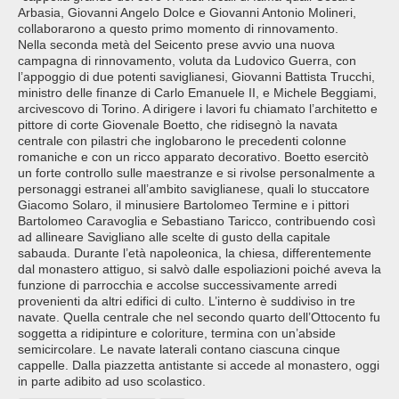
Arbasia, Giovanni Angelo Dolce e Giovanni Antonio Molineri,
collaborarono a questo primo momento di rinnovamento.
Nella seconda metà del Seicento prese avvio una nuova
campagna di rinnovamento, voluta da Ludovico Guerra, con
l’appoggio di due potenti saviglianesi, Giovanni Battista Trucchi,
ministro delle finanze di Carlo Emanuele II, e Michele Beggiami,
arcivescovo di Torino. A dirigere i lavori fu chiamato l’architetto e
pittore di corte Giovenale Boetto, che ridisegnò la navata
centrale con pilastri che inglobarono le precedenti colonne
romaniche e con un ricco apparato decorativo. Boetto esercitò
un forte controllo sulle maestranze e si rivolse personalmente a
personaggi estranei all’ambito saviglianese, quali lo stuccatore
Giacomo Solaro, il minusiere Bartolomeo Termine e i pittori
Bartolomeo Caravoglia e Sebastiano Taricco, contribuendo così
ad allineare Savigliano alle scelte di gusto della capitale
sabauda. Durante l’età napoleonica, la chiesa, differentemente
dal monastero attiguo, si salvò dalle espoliazioni poiché aveva la
funzione di parrocchia e accolse successivamente arredi
provenienti da altri edifici di culto. L’interno è suddiviso in tre
navate. Quella centrale che nel secondo quarto dell’Ottocento fu
soggetta a ridipinture e coloriture, termina con un’abside
semicircolare. Le navate laterali contano ciascuna cinque
cappelle. Dalla piazzetta antistante si accede al monastero, oggi
in parte adibito ad uso scolastico.