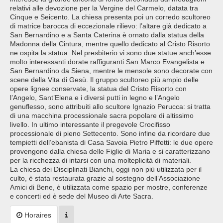
relativi alle devozione per la Vergine del Carmelo, datata tra
Cinque e Seicento. La chiesa presenta poi un corredo scultoreo
di matrice barocca di eccezionale rilievo: l’altare già dedicato a
San Bernardino e a Santa Caterina è ornato dalla statua della
Madonna della Cintura, mentre quello dedicato al Cristo Risorto
ne ospita la statua. Nel presbiterio vi sono due statue anch’esse
molto interessanti dorate raffiguranti San Marco Evangelista e
San Bernardino da Siena, mentre le mensole sono decorate con
scene della Vita di Gesù. Il gruppo scultoreo più ampio delle
opere lignee conservate, la statua del Cristo Risorto con
l’Angelo, Sant’Elena e i diversi putti in legno e l’Angelo
genuflesso, sono attribuiti allo scultore Ignazio Perucca: si tratta
di una macchina processionale sacra popolare di altissimo
livello. In ultimo interessante il pregevole Crocifisso
processionale di pieno Settecento. Sono infine da ricordare due
tempietti dell’ebanista di Casa Savoia Pietro Piffetti: le due opere
provengono dalla chiesa delle Figlie di Maria e si caratterizzano
per la ricchezza di intarsi con una molteplicità di materiali.
La chiesa dei Disciplinati Bianchi, oggi non più utilizzata per il
culto, è stata restaurata grazie al sostegno dell’Associazione
Amici di Bene, è utilizzata come spazio per mostre, conferenze
e concerti ed è sede del Museo di Arte Sacra.
Horaires