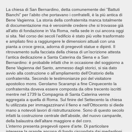
La chiesa di San Bernardino, detta comunemente dei “Battuti
Bianchi” per l’abito che portavano i confratelli, è la più antica di
Bene Vagienna. La storia della confraternita manca totalmente
di documentazione ma è verosimile credere che si trovasse già
all’atto di fondazione in Via Roma, nella sede in cui ancora oggi
si sita. Nel corso dei secoli l’edificio è stato più volte trasformato
e ampliato fino a raggiungere le dimensioni attuali con una
pianta a croce greca, adorna di pregevoli statue e dipinti. Il
ritrovamento sulla facciata della chiesa di un’iscrizione attesta
l’antica dedicazione a Santa Caterina da Siena e a San
Bernardino: è probabile infatti che in occasione del soggiorno a
Bene Vagienna del Santo, ammesso dagli storici, si sia dato
avvio alla costruzione o all’ampliamento dell’Oratorio della
confraternita. Secondo le testimonianze poi del visitatore
apostolico mons. Gerolamo Scarampi a fine Cinquecento la
confraternita doveva essere composta da oltre trecento iscritti
mentre nel 1739 la Compagnia di Santa Caterina venne
aggregata a quella di Roma. Sul finire del Settecento la chiesa
fu utilizzata per immagazzinarvi il fieno e nell’Ottocento si diede
mano a notevoli lavori di ristrutturazione. Sono di questo secolo
infatti la costruzione centrale dell’abside, del nuovo campanile,
della balaustra dell’altare maggiore e del coro.
L’interno presenta pregevoli opere d’arte. Di particolare
interesse la grande ancona di fondo circondata dai medaglioni