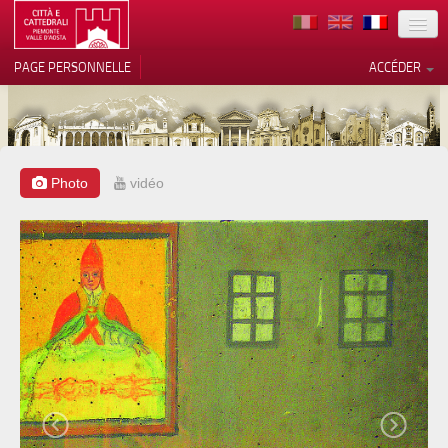
TERRITOIRE
PAGE PERSONNELLE
ACCÉDER
ART
ARCHITECTURE
MUSÉES
Photo
vidéo
ITINÉRAIRES
EVÉNEMENTS
ACCUEIL
BÉNÉVOLES
CONTACTS
PRESS