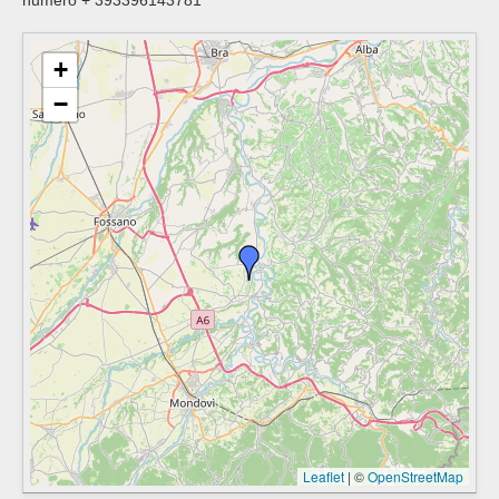
numero + 393396143781
+
−
Leaflet
|
©
OpenStreetMap