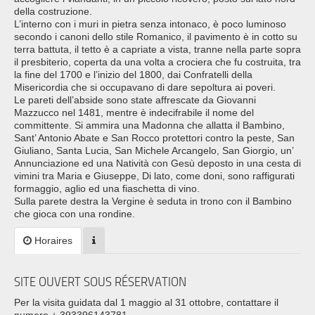
della costruzione.
L’interno con i muri in pietra senza intonaco, è poco luminoso
secondo i canoni dello stile Romanico, il pavimento è in cotto su
terra battuta, il tetto è a capriate a vista, tranne nella parte sopra
il presbiterio, coperta da una volta a crociera che fu costruita, tra
la fine del 1700 e l’inizio del 1800, dai Confratelli della
Misericordia che si occupavano di dare sepoltura ai poveri.
Le pareti dell’abside sono state affrescate da Giovanni
Mazzucco nel 1481, mentre è indecifrabile il nome del
committente. Si ammira una Madonna che allatta il Bambino,
Sant’ Antonio Abate e San Rocco protettori contro la peste, San
Giuliano, Santa Lucia, San Michele Arcangelo, San Giorgio, un’
Annunciazione ed una Natività con Gesù deposto in una cesta di
vimini tra Maria e Giuseppe, Di lato, come doni, sono raffigurati
formaggio, aglio ed una fiaschetta di vino.
Sulla parete destra la Vergine è seduta in trono con il Bambino
che gioca con una rondine.
Horaires
SITE OUVERT SOUS RÉSERVATION
Per la visita guidata dal 1 maggio al 31 ottobre, contattare il