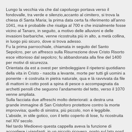
Lungo la vecchia via che dal capoluogo portava verso il
fondovalle, tra verde e silenzio,accanto al cimitero, si trova la
chiesa di Santa Maria; la prima data certa fa riferimento all’anno
1041, ma è probabile che risalga al 700 e che inizialmente fosse
vicino al Tanaro, in seguito, a motivo delle alluvioni e delle
invasioni barbariche, venne ricostruita più in alto, a metà collina,
in luogo più sicuro, dove si trova adesso.
Fu la prima parrocchiale, chiamata in seguito del Santo
Sepolcro, per un affresco sulla Risurrezione dove Cristo Risorto
esce vittorioso dal sepolcro; fu abbandonata alla fine del 1400
per motivi di sicurezza.
Orientata da est a ovest per simboleggiare il ripetersi quotidiano
della vita in Cristo - nascita a levante, morte per tutti gli uomini a
ponente - è costruita in pietra naturale, qua e là ravvivata da file
di mattoni in cotto posti a spina di pesce o accompagnata da
archetti pensili che seguono l’andamento del tetto, verso il 1070
venne ampliata.
Sulla facciata due affreschi molto deteriorati: a destra una
grande immagine di San Cristoforo protettore contro la morte
improvvisa; quello di sinistra, più piccolo, non è leggibile.
L’abside, in stile gotico, con il tetto coperto di lose, fu ricostruita
nel XIV secolo.
Nel tardo Medioevo questa cappella aveva la funzione di
accogliere i viandanti, in un piccolo ricovero, posto sul lato nord