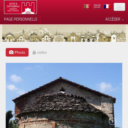
TERRITOIRE
PAGE PERSONNELLE
ACCÉDER
ART
ARCHITECTURE
MUSÉES
Photo
vidéo
Vos choix en matière de
confidentialité
ITINÉRAIRES
Notification lors de la collecte
EVÉNEMENTS
ACCUEIL
BÉNÉVOLES
CONTACTS
PRESS