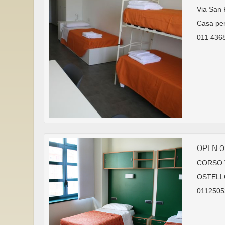
Via San P
Casa per
011 4368
OPEN 
CORSO V
OSTELL
0112505