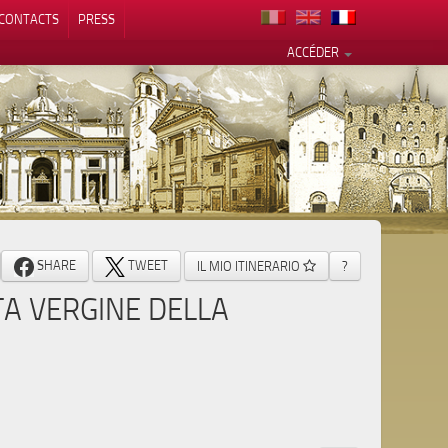
CONTACTS
PRESS
ACCÉDER
alité
SHARE
TWEET
IL MIO ITINERARIO
?
A VERGINE DELLA