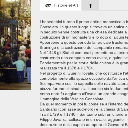
Histoire et Art
I benedettini furono il primo ordine monastico a i
Consolata. In questo luogo si trovava un’antica 
in seguito venne costruita una chiesa dedicata a
costruzione di un monastero e lo dotò di alcuni ter
Appartiene a questo periodo la radicale trasfor
Bruningo e la costruzione del campanile romanico,
Nel 1448 gli Statuti comunali permettono al prio
costruendo una campata verso ovest, e quindi ve
Fondamentale per la storia della chiesa è la gran
realizzata tra il 1678 e il 1704.
Nel progetto di Guarini l’ovale, che costituisce l
completamente allo spazio occupato dall’antica c
Scomparvero così le cappelle delle navate laterali,
piazza furono eliminati sia il portico sia le due e
Verso nord fu aggiunto all’ovale un grande esag
l’Immagine della Vergine Consolata.
Da quel momento in poi fu come se all’interno dell
Santuario (con asse sud-nord) e la chiesa di San
Tra il 1729 e il 1740 il Santuario subì un’ulterior
Filippo Juvarra, collocato in un ovale, aggiunto -
decorazione della cupola ad opera di Giovanni Ba