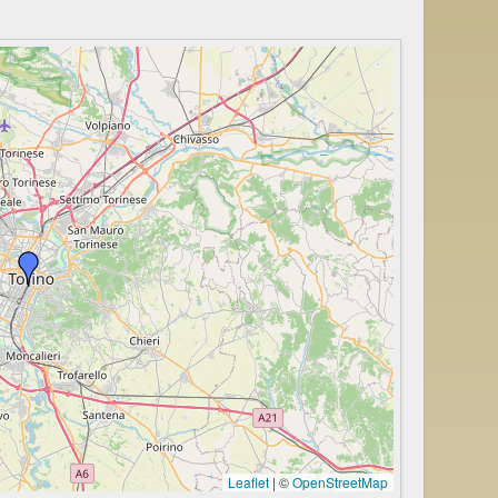
Leaflet
|
©
OpenStreetMap