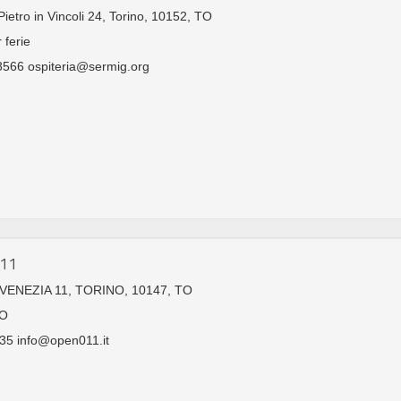
ietro in Vincoli 24, Torino, 10152, TO
 ferie
566 ospiteria@sermig.org
011
ENEZIA 11, TORINO, 10147, TO
O
35 info@open011.it