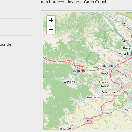
neo barocco, dovuto a Carlo Ceppi.
+
−
 cas de