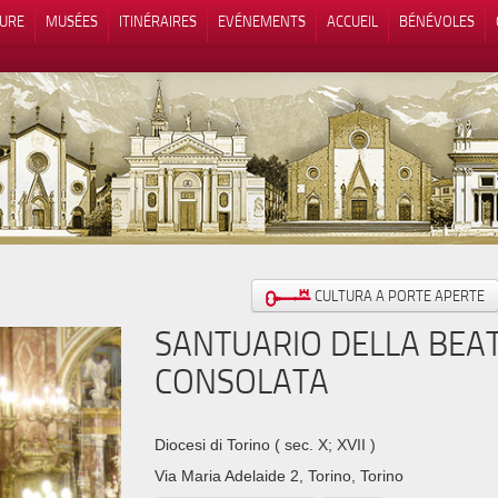
TURE
MUSÉES
ITINÉRAIRES
EVÉNEMENTS
ACCUEIL
BÉNÉVOLES
 lors de la collecte
Vos choix en matière de confidenti
CULTURA A PORTE APERTE
SANTUARIO DELLA BEAT
CONSOLATA
Diocesi di Torino
( sec. X; XVII )
Via Maria Adelaide 2, Torino, Torino