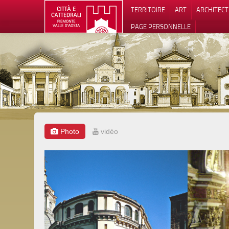
TERRITOIRE
ART
ARCHITEC
PAGE PERSONNELLE
Photo
vidéo
Notification