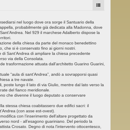
nsediarsi nel luogo dove ora sorge il Santuario della
cappella, probabilmente già dedicata alla Madonna, dove
 Sant’Andrea. Nel 929 il marchese Adalberto dispose la
ritori.
mazione della chiesa da parte del monaco benedettino
 che si è conservato fino ai giorni nostri.
re di Sant’Andrea di ampliare la chiesa precedente
rso via della Consolata.
de trasformazione attuata dall’architetto Guarino Guarini,
’attuale “aula di sant’Andrea”, andò a sovrapporsi quasi
hiesa a tre navate.
 poste lungo il lato di via Giulio, mentre dal lato verso la
ntrate del fianco meridionale.
ono che divenne il luogo deputato a conservare
a stessa chiesa coabitassero due edifici sacri: il
t’Andrea (con asse est-ovest).
e modifica con l’inserimento dell’altare progettato da
 verso nord - all’esagono guariniano. Del periodo la
ttista Crosato. Degno di nota l'intervento ottocentesco,