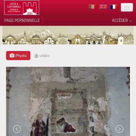
TERRITOIRE
PAGE PERSONNELLE
ACCÉDER
ART
ARCHITECTURE
MUSÉES
Photo
vidéo
Vos choix en matière de
confidentialité
ITINÉRAIRES
Notification lors de la collecte
EVÉNEMENTS
ACCUEIL
BÉNÉVOLES
CONTACTS
PRESS