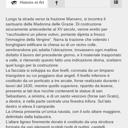
Histoire et Art
Lungo la strada verso la frazione Maroero, si incontra il
santuario della Madonna delle Grazie. Di costruzione
sicuramente antecedente al XV secolo, venne eretto per
“racchiudervi un pilone votivo, portante dipinta a fresco
l'immagine della Vergine”. Narra la trazione che volendo i
borghigiani edificare la chiesa su di un vicino colle,
sembrandone più adatta l’ubicazione, trovassero ogni mattina
disfatto il lavoro del precedente giorno, e il materiale trasportato
a valle, e ritenendo questo fatto una indicazione divina, scelsero
quel luogo per la costruzione.
La facciata si sviluppa su due livelli, coronata da un timpano
triangolare su cui poggiano due angeli. Il livello inferiore è
costituito da un porticato a tre arcate, forse realizzato durante i
lavori del 1630, mentre quello superiore, ripartito da lesene,
presenta ai lati due nicchie contenenti le statue di san
Sebastiano, a sinistra, e di un santo vescovo (forse san Grato),
a destra, e nella parte centrale una finestra trifora. Sul lato
destro si eleva il campanile.
La chiesa presenta un’unica navata, con il solo altare maggiore,
delimitato dalla balaustra.
L’altare ligneo finemente dorato è costituito da una struttura
formata da vari elementi scolpiti (volti di puttini, capitelli,