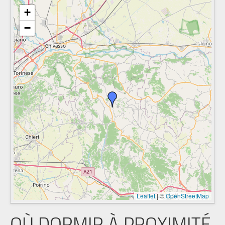
+
−
Leaflet
|
©
OpenStreetMap
OÙ DORMIR À PROXIMITÉ