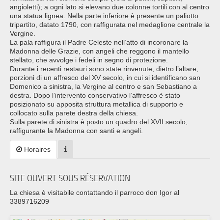
angioletti); a ogni lato si elevano due colonne tortili con al centro
una statua lignea. Nella parte inferiore è presente un paliotto
tripartito, datato 1790, con raffigurata nel medaglione centrale la
Vergine.
La pala raffigura il Padre Celeste nell’atto di incoronare la
Madonna delle Grazie, con angeli che reggono il mantello
stellato, che avvolge i fedeli in segno di protezione.
Durante i recenti restauri sono state rinvenute, dietro l’altare,
porzioni di un affresco del XV secolo, in cui si identificano san
Domenico a sinistra, la Vergine al centro e san Sebastiano a
destra. Dopo l’intervento conservativo l’affresco è stato
posizionato su apposita struttura metallica di supporto e
collocato sulla parete destra della chiesa.
Sulla parete di sinistra è posto un quadro del XVII secolo,
raffigurante la Madonna con santi e angeli.
Horaires
SITE OUVERT SOUS RÉSERVATION
La chiesa è visitabile contattando il parroco don Igor al
3389716209