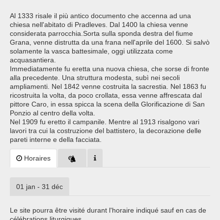
Al 1333 risale il più antico documento che accenna ad una
chiesa nell'abitato di Pradleves. Dal 1400 la chiesa venne
considerata parrocchia.Sorta sulla sponda destra del fiume
Grana, venne distrutta da una frana nell'aprile del 1600. Si salvò
solamente la vasca battesimale, oggi utilizzata come
acquasantiera.
Immediatamente fu eretta una nuova chiesa, che sorse di fronte
alla precedente. Una struttura modesta, subì nei secoli
ampliamenti. Nel 1842 venne costruita la sacrestia. Nel 1863 fu
ricostruita la volta, da poco crollata, essa venne affrescata dal
pittore Caro, in essa spicca la scena della Glorificazione di San
Ponzio al centro della volta.
Nel 1909 fu eretto il campanile. Mentre al 1913 risalgono vari
lavori tra cui la costruzione del battistero, la decorazione delle
pareti interne e della facciata.
Horaires
01 jan - 31 déc
Le site pourra être visité durant l'horaire indiqué sauf en cas de
célébrations liturgiques