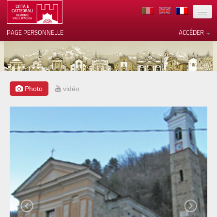
TERRITOIRE
PAGE PERSONNELLE
ACCÉDER
ART
ARCHITECTURE
MUSÉES
Photo
vidéo
Vos choix en matière de
confidentialité
ITINÉRAIRES
Notification lors de la collecte
EVÉNEMENTS
ACCUEIL
BÉNÉVOLES
CONTACTS
PRESS