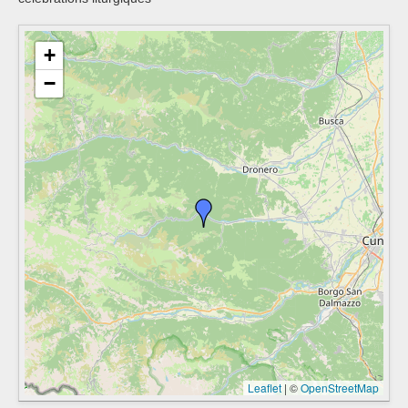
+
−
Leaflet
|
©
OpenStreetMap