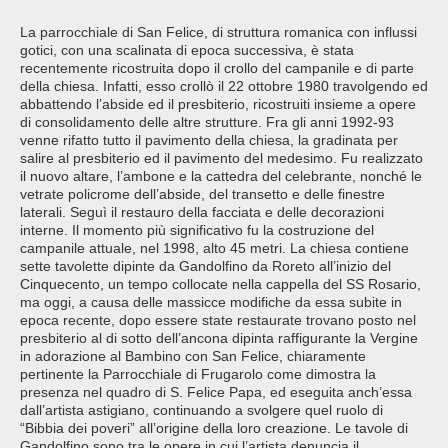
La parrocchiale di San Felice, di struttura romanica con influssi
gotici, con una scalinata di epoca successiva, è stata
recentemente ricostruita dopo il crollo del campanile e di parte
della chiesa. Infatti, esso crollò il 22 ottobre 1980 travolgendo ed
abbattendo l’abside ed il presbiterio, ricostruiti insieme a opere
di consolidamento delle altre strutture. Fra gli anni 1992-93
venne rifatto tutto il pavimento della chiesa, la gradinata per
salire al presbiterio ed il pavimento del medesimo. Fu realizzato
il nuovo altare, l’ambone e la cattedra del celebrante, nonché le
vetrate policrome dell’abside, del transetto e delle finestre
laterali. Seguì il restauro della facciata e delle decorazioni
interne. Il momento più significativo fu la costruzione del
campanile attuale, nel 1998, alto 45 metri. La chiesa contiene
sette tavolette dipinte da Gandolfino da Roreto all’inizio del
Cinquecento, un tempo collocate nella cappella del SS Rosario,
ma oggi, a causa delle massicce modifiche da essa subite in
epoca recente, dopo essere state restaurate trovano posto nel
presbiterio al di sotto dell’ancona dipinta raffigurante la Vergine
in adorazione al Bambino con San Felice, chiaramente
pertinente la Parrocchiale di Frugarolo come dimostra la
presenza nel quadro di S. Felice Papa, ed eseguita anch’essa
dall’artista astigiano, continuando a svolgere quel ruolo di
“Bibbia dei poveri” all’origine della loro creazione. Le tavole di
Gandolfino sono tra le opere in cui l’artista denuncia il