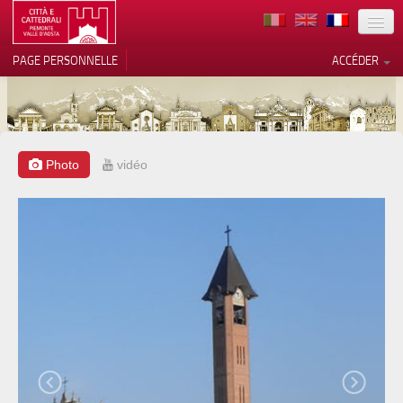
TERRITOIRE
PAGE PERSONNELLE
ACCÉDER
ART
ARCHITECTURE
MUSÉES
Photo
vidéo
Vos choix en matière de
confidentialité
ITINÉRAIRES
Notification lors de la collecte
EVÉNEMENTS
ACCUEIL
BÉNÉVOLES
CONTACTS
PRESS