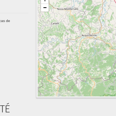
−
 cas de
ITÉ