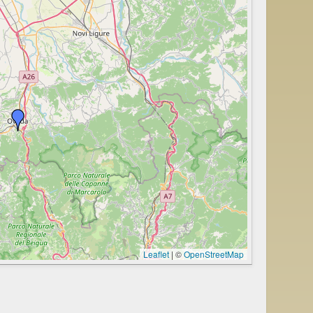
Leaflet
|
©
OpenStreetMap