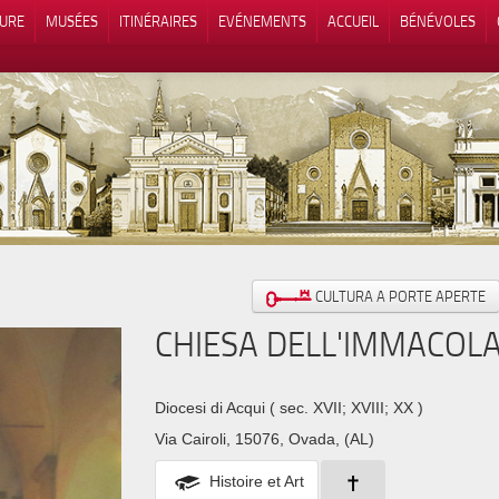
TURE
MUSÉES
ITINÉRAIRES
EVÉNEMENTS
ACCUEIL
BÉNÉVOLES
 lors de la collecte
Vos choix en matière de confidenti
CULTURA A PORTE APERTE
CHIESA DELL'IMMACOL
Diocesi di Acqui
( sec. XVII; XVIII; XX )
Via Cairoli, 15076, Ovada, (AL)
Histoire et Art