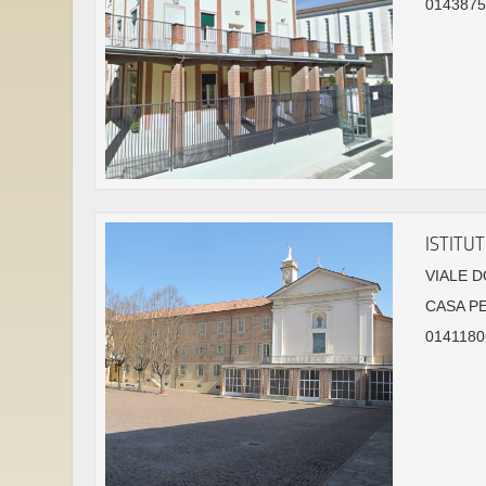
0143875
ISTITU
VIALE D
CASA P
0141180