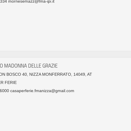
334 mornesemazz@fma-ipi.it
TO MADONNA DELLE GRAZIE
ON BOSCO 40, NIZZA MONFERRATO, 14049, AT
ER FERIE
6000 casaperferie.fmanizza@gmail.com