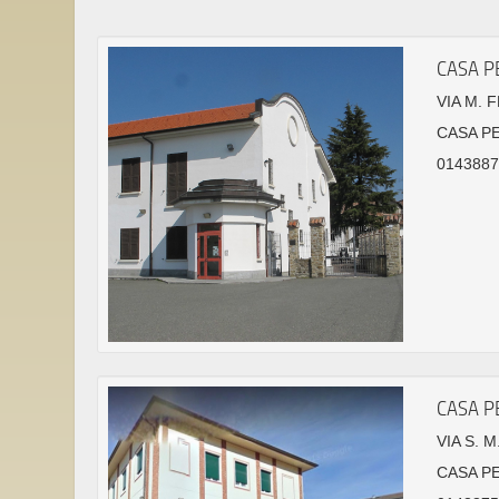
CASA P
VIA M. 
CASA P
01438878
CASA P
VIA S. 
CASA P