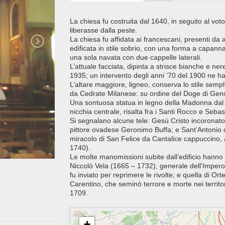
La chiesa fu costruita dal 1640, in seguito al vot
liberasse dalla peste.
La chiesa fu affidata ai francescani, presenti da
edificata in stile sobrio, con una forma a capanna
una sola navata con due cappelle laterali.
L’attuale facciata, dipinta a strisce bianche e ne
1935; un intervento degli anni ’70 del 1900 ne ha
L’altare maggiore, ligneo, conserva lo stile semp
da Cedrate Milanese: su ordine del Doge di Genova
Una sontuosa statua in legno della Madonna dal r
nicchia centrale, risalta fra i Santi Rocco e Sebas
Si segnalano alcune tele: Gesù Cristo incoronato
pittore ovadese Geronimo Buffa; e Sant’Antonio d
miracolo di San Felice da Cantalice cappuccino,
1740).
Le molte manomissioni subite dall’edificio hanno 
Niccolò Vela (1665 – 1732), generale dell’Impero
fu inviato per reprimere le rivolte; e quella di 
Carentino, che seminò terrore e morte nei territor
1709.
+