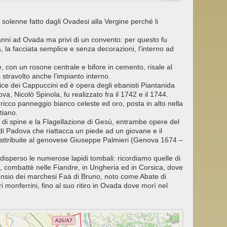
o solenne fatto dagli Ovadesi alla Vergine perché li
 anni ad Ovada ma privi di un convento: per questo fu
, la facciata semplice e senza decorazioni, l’interno ad
re, con un rosone centrale e bifore in cemento, risale al
 stravolto anche l’impianto interno.
lice dei Cappuccini ed è opera degli ebanisti Piantanida
, Nicolò Spinola, fu realizzato fra il 1742 e il 1744.
icco panneggio bianco celeste ed oro, posta in alto nella
tiano.
 di spine e la Flagellazione di Gesù, entrambe opere del
i Padova che riattacca un piede ad un giovane e il
 attribuite al genovese Giuseppe Palmieri (Genova 1674 –
disperso le numerose lapidi tombali: ricordiamo quelle di
, combattè nelle Fiandre, in Ungheria ed in Corsica, dove
Ortensio dei marchesi Faà di Bruno, noto come Abate di
i monferrini, fino al suo ritiro in Ovada dove morì nel