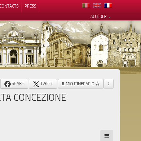
CONTACTS
PRESS
ACCÉDER
alité
SHARE
TWEET
IL MIO ITINERARIO
?
ATA CONCEZIONE