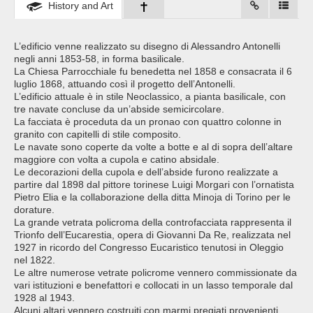
History and Art
L’edificio venne realizzato su disegno di Alessandro Antonelli
negli anni 1853-58, in forma basilicale.
La Chiesa Parrocchiale fu benedetta nel 1858 e consacrata il 6
luglio 1868, attuando così il progetto dell’Antonelli.
L’edificio attuale è in stile Neoclassico, a pianta basilicale, con
tre navate concluse da un’abside semicircolare.
La facciata è proceduta da un pronao con quattro colonne in
granito con capitelli di stile composito.
Le navate sono coperte da volte a botte e al di sopra dell’altare
maggiore con volta a cupola e catino absidale.
Le decorazioni della cupola e dell’abside furono realizzate a
partire dal 1898 dal pittore torinese Luigi Morgari con l’ornatista
Pietro Elia e la collaborazione della ditta Minoja di Torino per le
dorature.
La grande vetrata policroma della controfacciata rappresenta il
Trionfo dell’Eucarestia, opera di Giovanni Da Re, realizzata nel
1927 in ricordo del Congresso Eucaristico tenutosi in Oleggio
nel 1822.
Le altre numerose vetrate policrome vennero commissionate da
vari istituzioni e benefattori e collocati in un lasso temporale dal
1928 al 1943.
Alcuni altari vennero costruiti con marmi pregiati provenienti