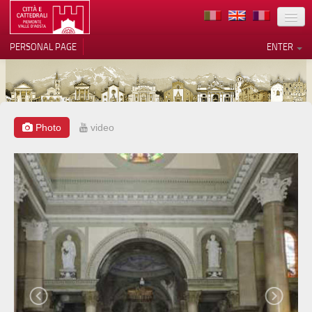
LOCATION
PERSONAL PAGE
ENTER
ART
ARCHITECTURE
MUSEUMS
Photo
video
Your Privacy Choices
ITINERARIES
Notice at collection
EVENTS
HOST
VOLUNTEERS
CONTACTS
PRESS