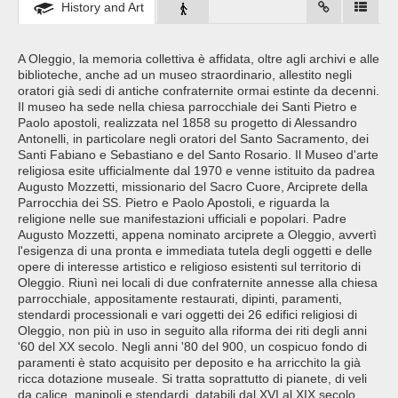
History and Art
A Oleggio, la memoria collettiva è affidata, oltre agli archivi e alle
biblioteche, anche ad un museo straordinario, allestito negli
oratori già sedi di antiche confraternite ormai estinte da decenni.
Il museo ha sede nella chiesa parrocchiale dei Santi Pietro e
Paolo apostoli, realizzata nel 1858 su progetto di Alessandro
Antonelli, in particolare negli oratori del Santo Sacramento, dei
Santi Fabiano e Sebastiano e del Santo Rosario. Il Museo d'arte
religiosa esite ufficialmente dal 1970 e venne istituito da padrea
Augusto Mozzetti, missionario del Sacro Cuore, Arciprete della
Parrocchia dei SS. Pietro e Paolo Apostoli, e riguarda la
religione nelle sue manifestazioni ufficiali e popolari. Padre
Augusto Mozzetti, appena nominato arciprete a Oleggio, avvertì
l'esigenza di una pronta e immediata tutela degli oggetti e delle
opere di interesse artistico e religioso esistenti sul territorio di
Oleggio. Riunì nei locali di due confraternite annesse alla chiesa
parrocchiale, appositamente restaurati, dipinti, paramenti,
stendardi processionali e vari oggetti dei 26 edifici religiosi di
Oleggio, non più in uso in seguito alla riforma dei riti degli anni
'60 del XX secolo. Negli anni '80 del 900, un cospicuo fondo di
paramenti è stato acquisito per deposito e ha arricchito la già
ricca dotazione museale. Si tratta soprattutto di pianete, di veli
da calice, manipoli e stendardi, databili dal XVI al XIX secolo,