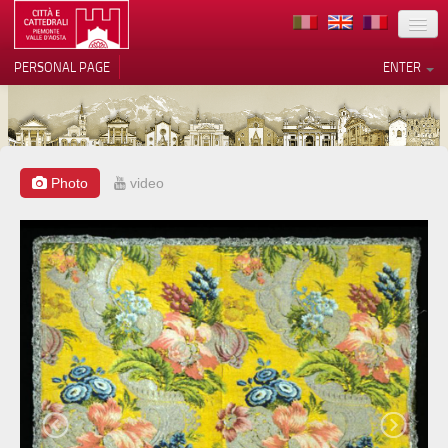
LOCATION
PERSONAL PAGE
ENTER
ART
ARCHITECTURE
MUSEUMS
Photo
video
Your Privacy Choices
ITINERARIES
Notice at collection
EVENTS
HOST
VOLUNTEERS
CONTACTS
PRESS