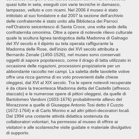
quasi tutte in seta, eseguiti con varie tecniche in damasco,
lampasso, velluto e con ricami. Nel 2006 il museo è stato
intitolato al suo fondatore e dal 2007 la sezione dell'archivio
delle confraternite è stato unito alla Biblioteca dei Parroci
nell'Oratorio seicentesco di Santa Croce, una volta sede della
confraternita omonima. Oltre a opere di notevole rilievo culturale
quale la scultura lignea tardogotica della Madonna di Galnago
del XV secolo e il dipinto su tela operata raffigurante la
Madonna delle Rose, dell'inizio del XVI secolo attribuita a
Bernardo Zenale (1450-1526), nel museo sono conservati
oggetti di sapore popolaresco, come il drago di latta utilizzato in
occasione delle rogazioni, processioni propiziatorie per un
abbondante raccolto nei campi. La saletta delle tavolette votive
offre una ricca gamma di ex voto provenienti dalle chiese
oleggesi, dal XVI al XIX secolo. Tra le opere notevoli recuperate
è da citare la trecentesca Madonna detta del Castello (affresco
staccato) e le numerose opere di pittori oleggesi, da quelle di
Bartolomeo Vandoni (1603-1676) probabilmente allievo del
Morazzone a quelle di Giuseppe Antonio Tosi detto il Cuzzio
(1672-1764) e di Carlo Morino e ad altri pittori-decoratori locali.
Dal 1994 una costante attività didattica sostenuta da
collaboratori volontari, ha permesso al museo di offrire ai
visitatori e alle scolaresche visite guidate e materiale divulgativo
di supporto.