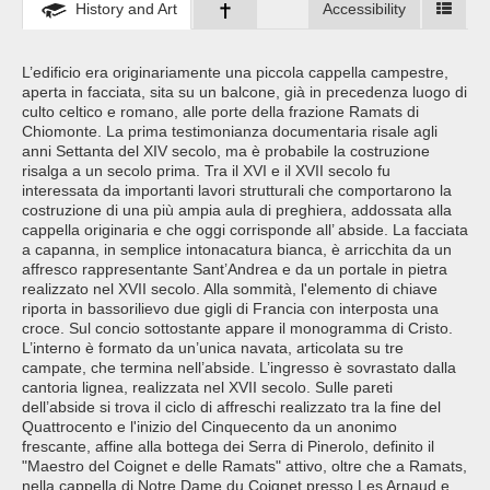
History and Art
Accessibility
L’edificio era originariamente una piccola cappella campestre,
aperta in facciata, sita su un balcone, già in precedenza luogo di
culto celtico e romano, alle porte della frazione Ramats di
Chiomonte. La prima testimonianza documentaria risale agli
anni Settanta del XIV secolo, ma è probabile la costruzione
risalga a un secolo prima. Tra il XVI e il XVII secolo fu
interessata da importanti lavori strutturali che comportarono la
costruzione di una più ampia aula di preghiera, addossata alla
cappella originaria e che oggi corrisponde all’ abside. La facciata
a capanna, in semplice intonacatura bianca, è arricchita da un
affresco rappresentante Sant’Andrea e da un portale in pietra
realizzato nel XVII secolo. Alla sommità, l'elemento di chiave
riporta in bassorilievo due gigli di Francia con interposta una
croce. Sul concio sottostante appare il monogramma di Cristo.
L’interno è formato da un’unica navata, articolata su tre
campate, che termina nell’abside. L’ingresso è sovrastato dalla
cantoria lignea, realizzata nel XVII secolo. Sulle pareti
dell’abside si trova il ciclo di affreschi realizzato tra la fine del
Quattrocento e l'inizio del Cinquecento da un anonimo
frescante, affine alla bottega dei Serra di Pinerolo, definito il
"Maestro del Coignet e delle Ramats" attivo, oltre che a Ramats,
nella cappella di Notre Dame du Coignet presso Les Arnaud e