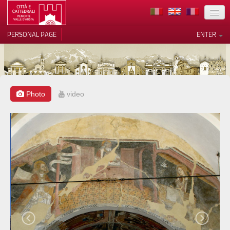
LOCATION
PERSONAL PAGE
ENTER
ART
ARCHITECTURE
MUSEUMS
Photo
video
Your Privacy Choices
ITINERARIES
Notice at collection
EVENTS
HOST
VOLUNTEERS
CONTACTS
PRESS