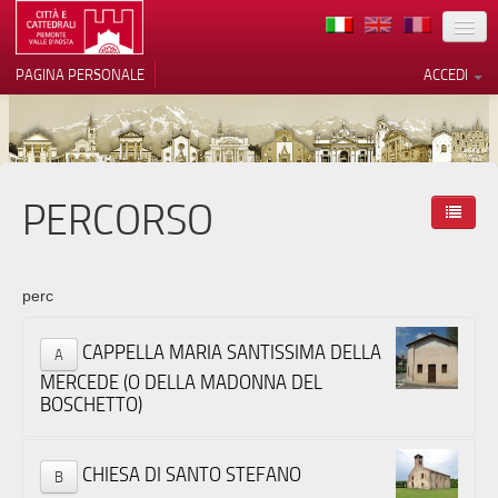
TERRITORIO
PAGINA PERSONALE
ACCEDI
ARTE
ARCHITETTURE
MUSEI
PERCORSO
Le tue preferenze relative alla
privacy
ITINERARI
Informativa sulla raccolta
EVENTI
perc
ACCOGLIENZE
CAPPELLA MARIA SANTISSIMA DELLA
A
VOLONTARI
MERCEDE (O DELLA MADONNA DEL
BOSCHETTO)
CONTATTI
PRESS
CHIESA DI SANTO STEFANO
B