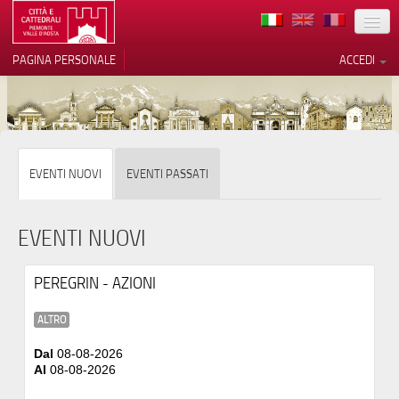
TERRITORIO
PAGINA PERSONALE
ACCEDI
ARTE
ARCHITETTURE
MUSEI
Le tue preferenze relative alla
EVENTI NUOVI
EVENTI PASSATI
privacy
ITINERARI
Informativa sulla raccolta
EVENTI
EVENTI NUOVI
ACCOGLIENZE
PEREGRIN - AZIONI
VOLONTARI
ALTRO
CONTATTI
Dal
08-08-2026
Al
08-08-2026
PRESS