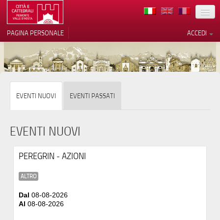
TERRITORIO
PAGINA PERSONALE
ACCEDI
ARTE
ARCHITETTURE
MUSEI
Le tue preferenze relative alla
EVENTI NUOVI
EVENTI PASSATI
privacy
ITINERARI
Informativa sulla raccolta
EVENTI
EVENTI NUOVI
ACCOGLIENZE
PEREGRIN - AZIONI
VOLONTARI
ALTRO
CONTATTI
Dal
08-08-2026
Al
08-08-2026
PRESS