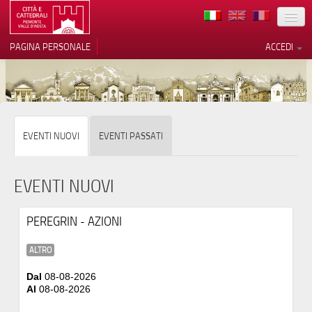
TERRITORIO
PAGINA PERSONALE
ACCEDI
ARTE
ARCHITETTURE
MUSEI
Le tue preferenze relative alla
EVENTI NUOVI
EVENTI PASSATI
privacy
ITINERARI
Informativa sulla raccolta
EVENTI
EVENTI NUOVI
ACCOGLIENZE
PEREGRIN - AZIONI
VOLONTARI
ALTRO
CONTATTI
Dal
08-08-2026
Al
08-08-2026
PRESS