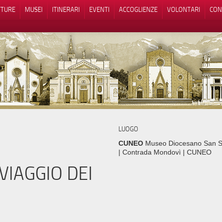
TTURE
MUSEI
ITINERARI
EVENTI
ACCOGLIENZE
VOLONTARI
CON
iva sulla raccolta
Le tue preferenze relative alla priva
LUOGO
CUNEO
Museo Diocesano San S
| Contrada Mondovì | CUNEO
VIAGGIO DEI