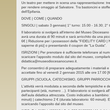
Un teatro per mettere in scena una rappresentazione: tr
per rendere omaggio al Salvatore. Tra bastoncini e stof
dell’Epifania.
DOVE | COME | QUANDO
SINGOLI | sabato 3 gennaio| 1° turno: 15.00 - 16.30; 2° 
Il laboratorio si svolgerà all'interno del Museo Diocesano e
avrà una durata di 90 minuti e sarà arricchito da una p
6€ | Riduzione per i possessori della "FIDELITY CARD | N
saperne di più] o presentando il coupon de "La Guida".
ISRIZIONI | Per prenotare è sufficiente telefonare al n
scaricare l'apposito modulo dal sito del museo, compilarlo
didattica@museodiocesanocuneo.it.
Per consentirci di preparare adeguatamente i materiali e g
accettate fino al venerdì 2 gennaio 2015 alle ore 17.00 [f
GRUPPI (SCUOLA, CATECHISMO, GRUPPI PARROCCHIALI
L'attività verrà modulata a seconda delle tempistiche e del
partecipanti (età, numero ...). Il laboratorio si svolgerà 
dell'aula didattica attrezzata. Costo indicativo a bambino
minuti) | catechismo 2 € (durata laboratorio: 60 minuti). E'
scaricando l'apposito dal sito del museo.