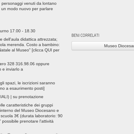
e personaggi venuti da lontano
fe un modo nuovo per parlare
turno 17.00 - 18.30
BENI CORRELATI
 dell'aula didattica attrezzata;
iccola merenda. Costo a bambino:
Museo Diocesa
atale al Museo" [clicca QUI per
umero 328 316.98.06 oppure
 e inviarlo a
li spazi, le iscrizioni saranno
ino a esaurimento posti]
) | su prenotazione
le caratteristiche dei gruppi
all'interno del Museo Diocesano e
: scuola 3€ (durata laboratorio: 90
 possibile prenotare l'attività