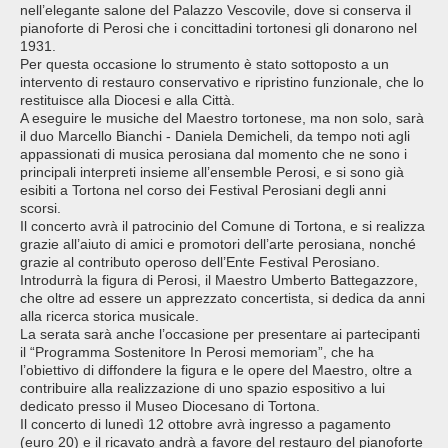
nell’elegante salone del Palazzo Vescovile, dove si conserva il
pianoforte di Perosi che i concittadini tortonesi gli donarono nel
1931.
Per questa occasione lo strumento è stato sottoposto a un
intervento di restauro conservativo e ripristino funzionale, che lo
restituisce alla Diocesi e alla Città.
A eseguire le musiche del Maestro tortonese, ma non solo, sarà
il duo Marcello Bianchi - Daniela Demicheli, da tempo noti agli
appassionati di musica perosiana dal momento che ne sono i
principali interpreti insieme all’ensemble Perosi, e si sono già
esibiti a Tortona nel corso dei Festival Perosiani degli anni
scorsi.
Il concerto avrà il patrocinio del Comune di Tortona, e si realizza
grazie all’aiuto di amici e promotori dell’arte perosiana, nonché
grazie al contributo operoso dell’Ente Festival Perosiano.
Introdurrà la figura di Perosi, il Maestro Umberto Battegazzore,
che oltre ad essere un apprezzato concertista, si dedica da anni
alla ricerca storica musicale.
La serata sarà anche l’occasione per presentare ai partecipanti
il “Programma Sostenitore In Perosi memoriam”, che ha
l’obiettivo di diffondere la figura e le opere del Maestro, oltre a
contribuire alla realizzazione di uno spazio espositivo a lui
dedicato presso il Museo Diocesano di Tortona.
Il concerto di lunedì 12 ottobre avrà ingresso a pagamento
(euro 20) e il ricavato andrà a favore del restauro del pianoforte