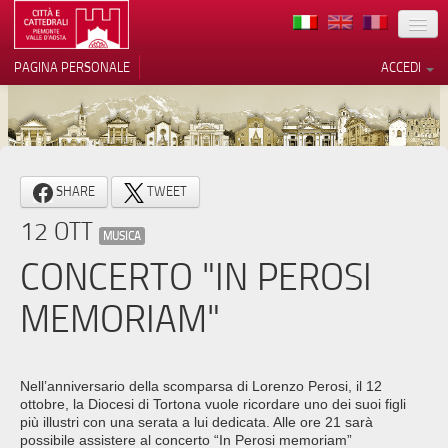
TERRITORIO
PAGINA PERSONALE
ACCEDI
ARTE
ARCHITETTURE
MUSEI
Le tue preferenze relative alla
SHARE
TWEET
privacy
ITINERARI
12 OTT
Informativa sulla raccolta
MUSICA
EVENTI
CONCERTO "IN PEROSI
ACCOGLIENZE
MEMORIAM"
VOLONTARI
CONTATTI
Nell’anniversario della scomparsa di Lorenzo Perosi, il 12
ottobre, la Diocesi di Tortona vuole ricordare uno dei suoi figli
PRESS
più illustri con una serata a lui dedicata. Alle ore 21 sarà
possibile assistere al concerto “In Perosi memoriam”