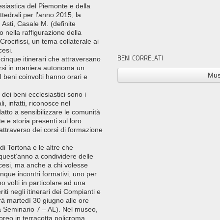
esiastica del Piemonte e della
tedrali per l’anno 2015, la
 Asti, Casale M. (definite
o nella raffigurazione della
rocifissi, un tema collaterale ai
cesi.
BENI CORRELATI
, cinque itinerari che attraversano
arsi in maniera autonoma un
Mus
 I beni coinvolti hanno orari e
 dei beni ecclesiastici sono i
i, infatti, riconosce nel
atto a sensibilizzare le comunità
e e storia presenti sul loro
i attraverso dei corsi di formazione
i Tortona e le altre che
quest’anno a condividere delle
Diocesi, ma anche a chi volesse
nque incontri formativi, uno per
o volti in particolare ad una
iti negli itinerari dei Compianti e
arà martedì 30 giugno alle ore
a Seminario 7 – AL). Nel museo,
oreo in terracotta policroma,