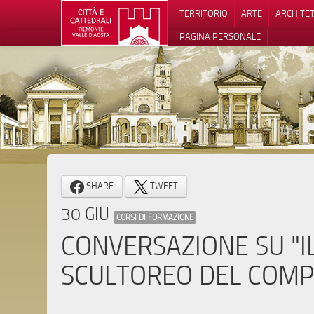
TERRITORIO
ARTE
ARCHITE
PAGINA PERSONALE
Informat
SHARE
TWEET
30 GIU
CORSI DI FORMAZIONE
CONVERSAZIONE SU "I
SCULTOREO DEL COMP