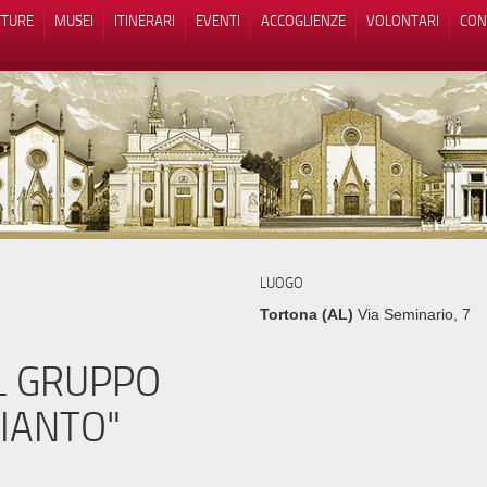
TTURE
MUSEI
ITINERARI
EVENTI
ACCOGLIENZE
VOLONTARI
CON
iva sulla raccolta
Le tue preferenze relative alla priva
LUOGO
Tortona (AL)
Via Seminario, 7
L GRUPPO
IANTO"