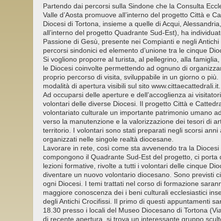
Partendo dai percorsi sulla Sindone che la Consulta Eccl
Valle d’Aosta promuove all’interno del progetto Città e Cat
Diocesi di Tortona, insieme a quelle di Acqui, Alessandria,
all’interno del progetto Quadrante Sud-Est), ha individuat
Passione di Gesù, presente nei Compianti e negli Antichi C
percorsi sindonici ed elemento d’unione tra le cinque Dio
Si vogliono proporre al turista, al pellegrino, alla famiglia
le Diocesi coinvolte permettendo ad ognuno di organizz
proprio percorso di visita, sviluppabile in un giorno o più.
modalità di apertura visibili sul sito www.cittaecattedrali.it.
Ad occuparsi delle aperture e dell’accoglienza ai visitatori
volontari delle diverse Diocesi. Il progetto Città e Cattedral
volontariato culturale un importante patrimonio umano ad
verso la manutenzione e la valorizzazione dei tesori di art
territorio. I volontari sono stati preparati negli scorsi ann
organizzati nelle singole realtà diocesane.
Lavorare in rete, così come sta avvenendo tra la Diocesi d
compongono il Quadrante Sud-Est del progetto, ci porta 
lezioni formative, rivolte a tutti i volontari delle cinque 
diventare un nuovo volontario diocesano. Sono previsti ci
ogni Diocesi. I temi trattati nel corso di formazione sarann
maggiore conoscenza dei i beni culturali ecclesiastici inser
degli Antichi Crocifissi. Il primo di questi appuntamenti s
18.30 presso i locali del Museo Diocesano di Tortona (Vi
di recente apertura, si trova un interessante gruppo scult