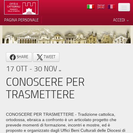
TERRITORIO
PAGINA PERSONALE
ACCEDI
ARTE
ARCHITETTURE
MUSEI
SHARE
TWEET
ITINERARI
17 OTT - 30 NOV
EVENTI
CONOSCERE PER
ACCOGLIENZE
TRASMETTERE
VOLONTARI
CONTATTI
CONOSCERE PER TRASMETTERE - Tradizione cattolica,
ortodossa, ebraica a confronto è un articolato progetto che
PRESS
prevede momenti di formazione, incontri e mostre, ed è
proposto e organizzato dagli Uffici Beni Culturali delle Diocesi di