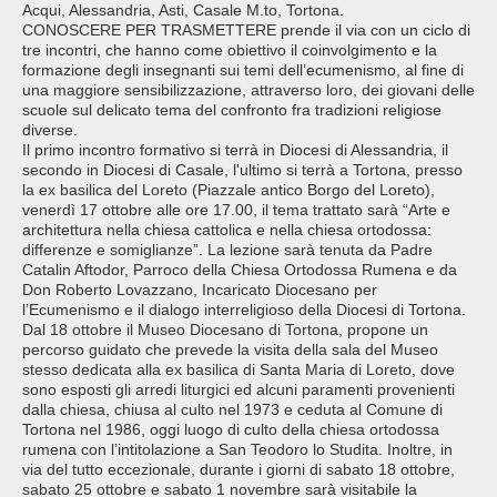
Acqui, Alessandria, Asti, Casale M.to, Tortona.
CONOSCERE PER TRASMETTERE prende il via con un ciclo di
tre incontri, che hanno come obiettivo il coinvolgimento e la
formazione degli insegnanti sui temi dell’ecumenismo, al fine di
una maggiore sensibilizzazione, attraverso loro, dei giovani delle
scuole sul delicato tema del confronto fra tradizioni religiose
diverse.
Il primo incontro formativo si terrà in Diocesi di Alessandria, il
secondo in Diocesi di Casale, l'ultimo si terrà a Tortona, presso
la ex basilica del Loreto (Piazzale antico Borgo del Loreto),
venerdì 17 ottobre alle ore 17.00, il tema trattato sarà “Arte e
architettura nella chiesa cattolica e nella chiesa ortodossa:
differenze e somiglianze”. La lezione sarà tenuta da Padre
Catalin Aftodor, Parroco della Chiesa Ortodossa Rumena e da
Don Roberto Lovazzano, Incaricato Diocesano per
l’Ecumenismo e il dialogo interreligioso della Diocesi di Tortona.
Dal 18 ottobre il Museo Diocesano di Tortona, propone un
percorso guidato che prevede la visita della sala del Museo
stesso dedicata alla ex basilica di Santa Maria di Loreto, dove
sono esposti gli arredi liturgici ed alcuni paramenti provenienti
dalla chiesa, chiusa al culto nel 1973 e ceduta al Comune di
Tortona nel 1986, oggi luogo di culto della chiesa ortodossa
rumena con l’intitolazione a San Teodoro lo Studita. Inoltre, in
via del tutto eccezionale, durante i giorni di sabato 18 ottobre,
sabato 25 ottobre e sabato 1 novembre sarà visitabile la