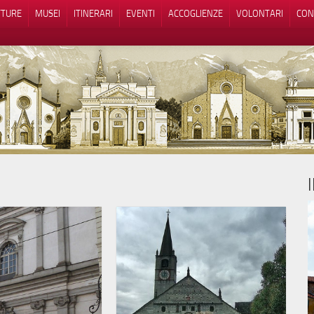
TTURE
MUSEI
ITINERARI
EVENTI
ACCOGLIENZE
VOLONTARI
CON
iva sulla raccolta
Le tue preferenze relative alla priva