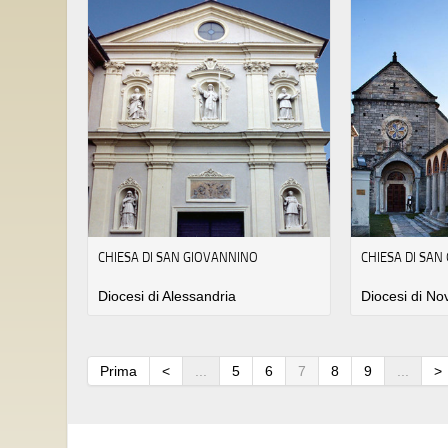
CHIESA DI SAN GIOVANNINO
CHIESA DI SAN 
Diocesi di Alessandria
Diocesi di No
Prima
<
...
5
6
7
8
9
...
>