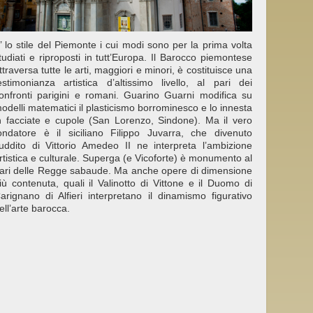
’ lo stile del Piemonte i cui modi sono per la prima volta
tudiati e riproposti in tutt’Europa. Il Barocco piemontese
ttraversa tutte le arti, maggiori e minori, è costituisce una
estimonianza artistica d’altissimo livello, al pari dei
onfronti parigini e romani. Guarino Guarni modifica su
odelli matematici il plasticismo borrominesco e lo innesta
n facciate e cupole (San Lorenzo, Sindone). Ma il vero
ondatore è il siciliano Filippo Juvarra, che divenuto
uddito di Vittorio Amedeo II ne interpreta l’ambizione
rtistica e culturale. Superga (e Vicoforte) è monumento al
ari delle Regge sabaude. Ma anche opere di dimensione
iù contenuta, quali il Valinotto di Vittone e il Duomo di
arignano di Alfieri interpretano il dinamismo figurativo
ell’arte barocca.