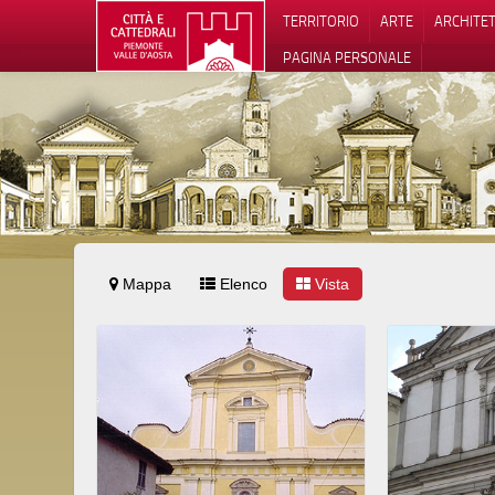
TERRITORIO
ARTE
ARCHITE
PAGINA PERSONALE
Mappa
Elenco
Vista
Informat