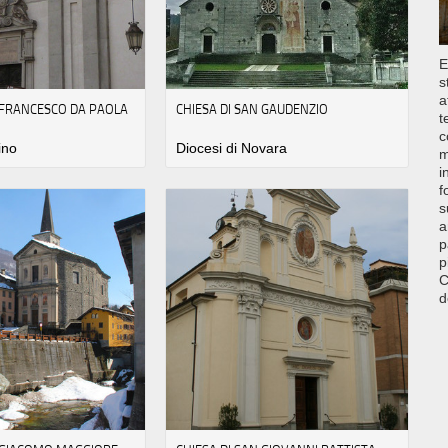
E
s
a
N FRANCESCO DA PAOLA
CHIESA DI SAN GAUDENZIO
t
c
ino
Diocesi di Novara
m
i
f
s
a
p
p
C
d