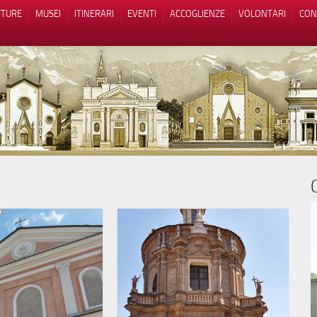
TTURE
MUSEI
ITINERARI
EVENTI
ACCOGLIENZE
VOLONTARI
CON
iva sulla raccolta
Le tue preferenze relative alla priva