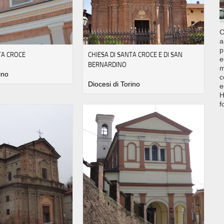
C
a
p
TA CROCE
CHIESA DI SANTA CROCE E DI SAN
e
BERNARDINO
m
ino
c
Diocesi di Torino
e
H
f