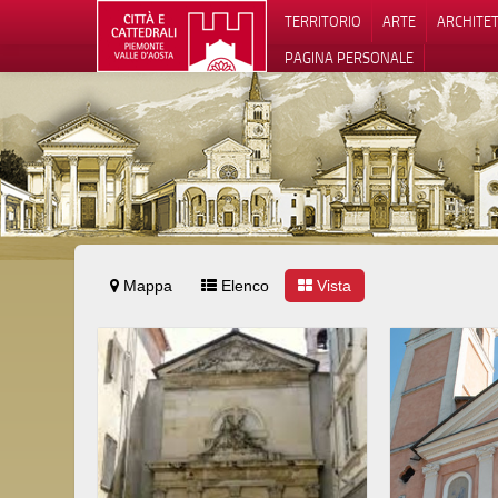
TERRITORIO
ARTE
ARCHITE
PAGINA PERSONALE
Mappa
Elenco
Vista
Informat