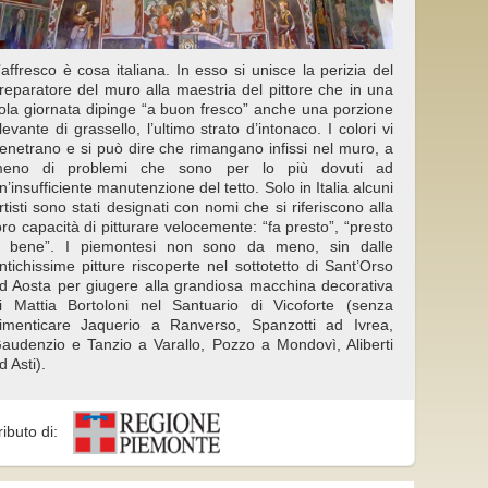
’affresco è cosa italiana. In esso si unisce la perizia del
reparatore del muro alla maestria del pittore che in una
ola giornata dipinge “a buon fresco” anche una porzione
ilevante di grassello, l’ultimo strato d’intonaco. I colori vi
enetrano e si può dire che rimangano infissi nel muro, a
eno di problemi che sono per lo più dovuti ad
n’insufficiente manutenzione del tetto. Solo in Italia alcuni
rtisti sono stati designati con nomi che si riferiscono alla
oro capacità di pitturare velocemente: “fa presto”, “presto
 bene”. I piemontesi non sono da meno, sin dalle
ntichissime pitture riscoperte nel sottotetto di Sant’Orso
d Aosta per giugere alla grandiosa macchina decorativa
i Mattia Bortoloni nel Santuario di Vicoforte (senza
imenticare Jaquerio a Ranverso, Spanzotti ad Ivrea,
audenzio e Tanzio a Varallo, Pozzo a Mondovì, Aliberti
d Asti).
ributo di: