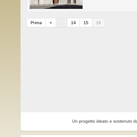
Prima
<
...
14
15
16
Un progetto ideato e sostenuto d