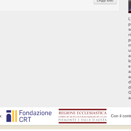
Leggi tutto
L
p
s
r
p
m
u
a
l
e
a
a
d
d
G
a
a:
Con il cont