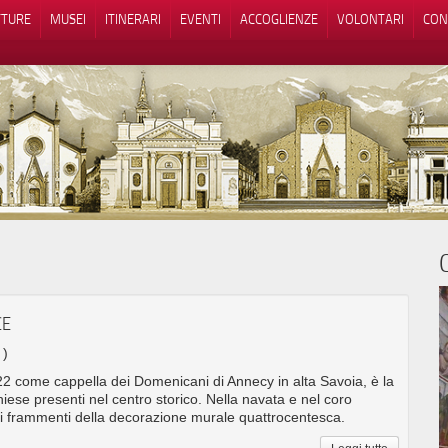
TTURE
MUSEI
ITINERARI
EVENTI
ACCOGLIENZE
VOLONTARI
CON
iva sulla raccolta
Le tue preferenze relative alla priva
CE
 )
422 come cappella dei Domenicani di Annecy in alta Savoia, è la
hiese presenti nel centro storico. Nella navata e nel coro
i frammenti della decorazione murale quattrocentesca.