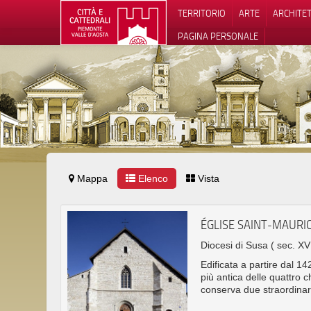
TERRITORIO
ARTE
ARCHITE
PAGINA PERSONALE
Mappa
Elenco
Vista
Informat
ÉGLISE SAINT-MAURI
Diocesi di Susa
( sec. XV
Edificata a partire dal 1
più antica delle quattro c
conserva due straordinar