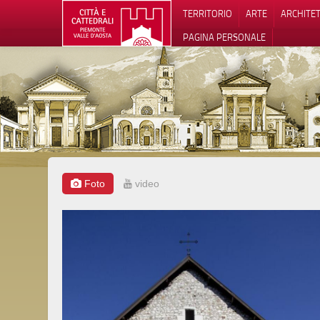
TERRITORIO
ARTE
ARCHITE
PAGINA PERSONALE
Foto
video
Informat