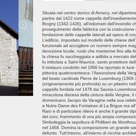
Situata nel centro storico di Annecy, nel dipartime
partire dal 1422 come cappella dell’insediamen
Brogny (1342-1426), all’indomani dell’incendio ch
proseguimento della fabbrica con la costruzione 
fondazione delle cappelle laterali ad opera di corp
L’edificio, impostato sul modello delle chiese d
funzionale ad accogliere un numero sempre maggio
devozione locale, ruolo che mantenne fino alla fin
la chiesa fu saccheggiata e adibita a mercato del g
fu intitolata a Saint-Maurice, santo protettore del
Il restauro condotto nel 1956 ha riportato in luc
pittorica quattrocentesca: l’Assunzione della Verg
del beato cardinale Pierre de Luxemburg (1369-1
(originariamente più profonda) su un pilastro nell
cappella fondata nel 1478 dai Savoia-Luxembourg
miracolosa discesa della cintura della Vergine, il
domenicano Jacopo da Varagine nella sua celebre
a Notre-Dame des Fontaines di La Brigue ma all’in
Raro e di particolare rilievo è anche il grande di
del coro, frammento di una più ampia composizione 
Simboleggia la sepoltura di Philibert de Monthou
nel 1458. Domina la composizione un grande sarco
defunto. Tutt’intorno, all’interno di nicchie archit