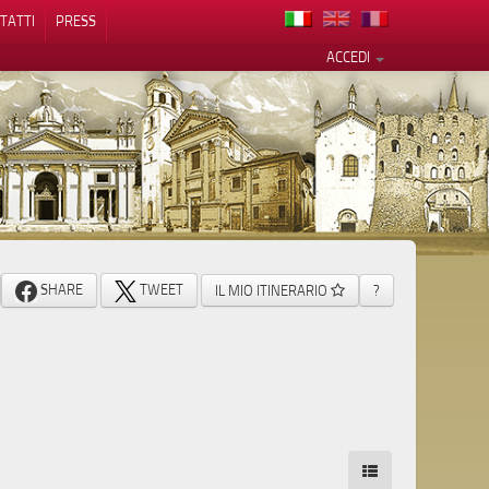
TATTI
PRESS
ACCEDI
cy
SHARE
TWEET
IL MIO ITINERARIO
?