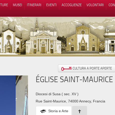
TTURE
MUSEI
ITINERARI
EVENTI
ACCOGLIENZE
VOLONTARI
CON
iva sulla raccolta
Le tue preferenze relative alla priva
CULTURA A PORTE APERTE
ÉGLISE SAINT-MAURICE
Diocesi di Susa
( sec. XV )
Rue Saint-Maurice, 74000 Annecy, Francia
Storia e Arte