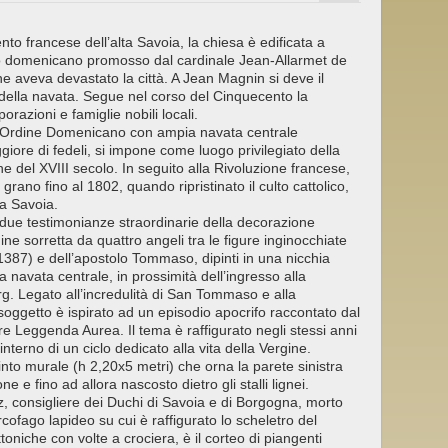
nto francese dell’alta Savoia, la chiesa è edificata a
to domenicano promosso dal cardinale Jean-Allarmet de
e aveva devastato la città. A Jean Magnin si deve il
della navata. Segue nel corso del Cinquecento la
orazioni e famiglie nobili locali.
ell’Ordine Domenicano con ampia navata centrale
re di fedeli, si impone come luogo privilegiato della
e del XVIII secolo. In seguito alla Rivoluzione francese,
rano fino al 1802, quando ripristinato il culto cattolico,
la Savoia.
e due testimonianze straordinarie della decorazione
ine sorretta da quattro angeli tra le figure inginocchiate
387) e dell’apostolo Tommaso, dipinti in una nicchia
a navata centrale, in prossimità dell’ingresso alla
. Legato all’incredulità di San Tommaso e alla
 soggetto è ispirato ad un episodio apocrifo raccontato dal
 Leggenda Aurea. Il tema è raffigurato negli stessi anni
terno di un ciclo dedicato alla vita della Vergine.
pinto murale (h 2,20x5 metri) che orna la parete sinistra
e fino ad allora nascosto dietro gli stalli lignei.
z, consigliere dei Duchi di Savoia e di Borgogna, morto
fago lapideo su cui è raffigurato lo scheletro del
ettoniche con volte a crociera, è il corteo di piangenti