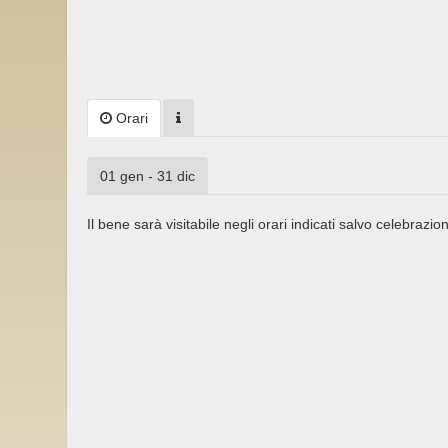
Orari
01 gen - 31 dic
Il bene sarà visitabile negli orari indicati salvo celebrazion