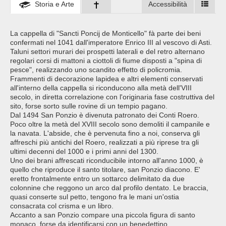
Storia e Arte
Accessibilità
La cappella di "Sancti Poncij de Monticello" fà parte dei beni
confermati nel 1041 dall'imperatore Enrico III al vescovo di Asti.
Taluni settori murari dei prospetti laterali e del retro alternano
regolari corsi di mattoni a ciottoli di fiume disposti a "spina di
pesce", realizzando uno scandito effetto di policromia.
Frammenti di decorazione lapidea e altri elementi conservati
all'interno della cappella si riconducono alla metà dell'VIII
secolo, in diretta correlazione con l'originaria fase costruttiva del
sito, forse sorto sulle rovine di un tempio pagano.
Dal 1494 San Ponzio è divenuta patronato dei Conti Roero.
Poco oltre la metà del XVIII secolo sono demoliti il campanile e
la navata. L'abside, che è pervenuta fino a noi, conserva gli
affreschi più antichi del Roero, realizzati a più riprese tra gli
ultimi decenni del 1000 e i primi anni del 1300.
Uno dei brani affrescati riconducibile intorno all'anno 1000, è
quello che riproduce il santo titolare, san Ponzio diacono. E'
eretto frontalmente entro un sottarco delimitato da due
colonnine che reggono un arco dal profilo dentato. Le braccia,
quasi conserte sul petto, tengono fra le mani un'ostia
consacrata col crisma e un libro.
Accanto a san Ponzio compare una piccola figura di santo
monaco, forse da identificarsi con un benedettino.