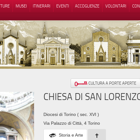
TTURE
MUSEI
ITINERARI
EVENTI
ACCOGLIENZE
VOLONTARI
CON
iva sulla raccolta
Le tue preferenze relative alla priva
CULTURA A PORTE APERTE
CHIESA DI SAN LORENZ
Diocesi di Torino
( sec. XVI )
Via Palazzo di Città, 4 Torino
Storia e Arte