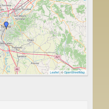
Leaflet
|
©
OpenStreetMap