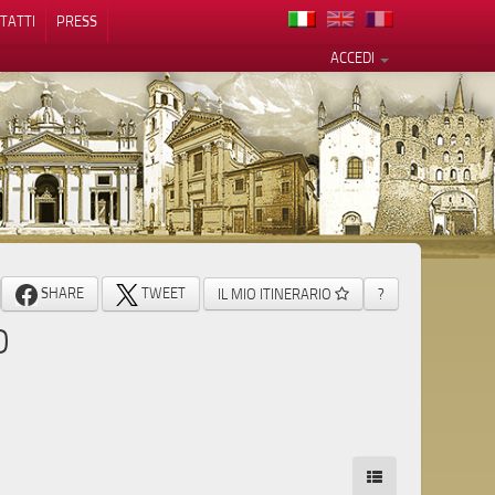
TATTI
PRESS
ACCEDI
cy
SHARE
TWEET
IL MIO ITINERARIO
?
O