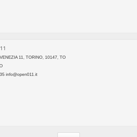
011
ENEZIA 11, TORINO, 10147, TO
O
35 info@open011.it