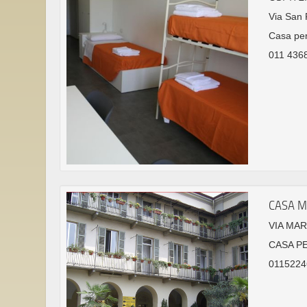
Via San P
Casa per
011 4368
CASA 
VIA MAR
CASA P
0115224