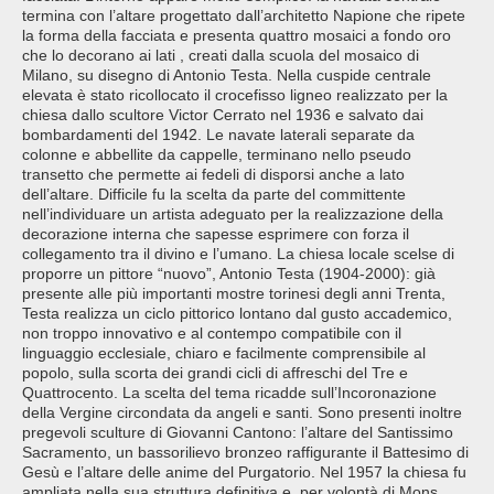
termina con l’altare progettato dall’architetto Napione che ripete
la forma della facciata e presenta quattro mosaici a fondo oro
che lo decorano ai lati , creati dalla scuola del mosaico di
Milano, su disegno di Antonio Testa. Nella cuspide centrale
elevata è stato ricollocato il crocefisso ligneo realizzato per la
chiesa dallo scultore Victor Cerrato nel 1936 e salvato dai
bombardamenti del 1942. Le navate laterali separate da
colonne e abbellite da cappelle, terminano nello pseudo
transetto che permette ai fedeli di disporsi anche a lato
dell’altare. Difficile fu la scelta da parte del committente
nell’individuare un artista adeguato per la realizzazione della
decorazione interna che sapesse esprimere con forza il
collegamento tra il divino e l’umano. La chiesa locale scelse di
proporre un pittore “nuovo”, Antonio Testa (1904-2000): già
presente alle più importanti mostre torinesi degli anni Trenta,
Testa realizza un ciclo pittorico lontano dal gusto accademico,
non troppo innovativo e al contempo compatibile con il
linguaggio ecclesiale, chiaro e facilmente comprensibile al
popolo, sulla scorta dei grandi cicli di affreschi del Tre e
Quattrocento. La scelta del tema ricadde sull’Incoronazione
della Vergine circondata da angeli e santi. Sono presenti inoltre
pregevoli sculture di Giovanni Cantono: l’altare del Santissimo
Sacramento, un bassorilievo bronzeo raffigurante il Battesimo di
Gesù e l’altare delle anime del Purgatorio. Nel 1957 la chiesa fu
ampliata nella sua struttura definitiva e, per volontà di Mons.