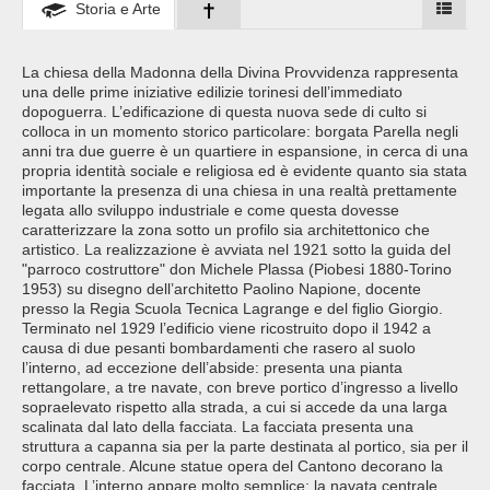
Storia e Arte
La chiesa della Madonna della Divina Provvidenza rappresenta
una delle prime iniziative edilizie torinesi dell’immediato
dopoguerra. L’edificazione di questa nuova sede di culto si
colloca in un momento storico particolare: borgata Parella negli
anni tra due guerre è un quartiere in espansione, in cerca di una
propria identità sociale e religiosa ed è evidente quanto sia stata
importante la presenza di una chiesa in una realtà prettamente
legata allo sviluppo industriale e come questa dovesse
caratterizzare la zona sotto un profilo sia architettonico che
artistico. La realizzazione è avviata nel 1921 sotto la guida del
"parroco costruttore" don Michele Plassa (Piobesi 1880-Torino
1953) su disegno dell’architetto Paolino Napione, docente
presso la Regia Scuola Tecnica Lagrange e del figlio Giorgio.
Terminato nel 1929 l’edificio viene ricostruito dopo il 1942 a
causa di due pesanti bombardamenti che rasero al suolo
l’interno, ad eccezione dell’abside: presenta una pianta
rettangolare, a tre navate, con breve portico d’ingresso a livello
sopraelevato rispetto alla strada, a cui si accede da una larga
scalinata dal lato della facciata. La facciata presenta una
struttura a capanna sia per la parte destinata al portico, sia per il
corpo centrale. Alcune statue opera del Cantono decorano la
facciata. L’interno appare molto semplice: la navata centrale