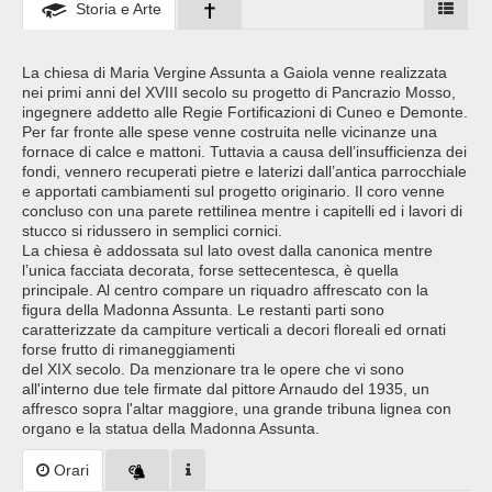
Storia e Arte
La chiesa di Maria Vergine Assunta a Gaiola venne realizzata
nei primi anni del XVIII secolo su progetto di Pancrazio Mosso,
ingegnere addetto alle Regie Fortificazioni di Cuneo e Demonte.
Per far fronte alle spese venne costruita nelle vicinanze una
fornace di calce e mattoni. Tuttavia a causa dell’insufficienza dei
fondi, vennero recuperati pietre e laterizi dall’antica parrocchiale
e apportati cambiamenti sul progetto originario. Il coro venne
concluso con una parete rettilinea mentre i capitelli ed i lavori di
stucco si ridussero in semplici cornici.
La chiesa è addossata sul lato ovest dalla canonica mentre
l’unica facciata decorata, forse settecentesca, è quella
principale. Al centro compare un riquadro affrescato con la
figura della Madonna Assunta. Le restanti parti sono
caratterizzate da campiture verticali a decori floreali ed ornati
forse frutto di rimaneggiamenti
del XIX secolo. Da menzionare tra le opere che vi sono
all'interno due tele firmate dal pittore Arnaudo del 1935, un
affresco sopra l'altar maggiore, una grande tribuna lignea con
organo e la statua della Madonna Assunta.
Orari