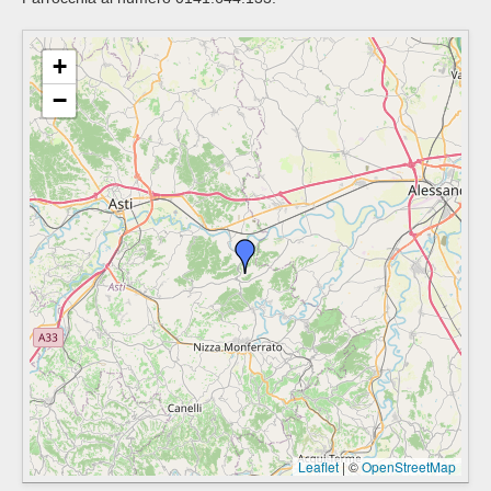
+
−
Leaflet
|
©
OpenStreetMap