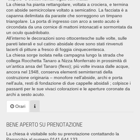
La chiesa ha pianta rettangolare, voltata a crociera, e termina
con abside semicircolare voltato a semicatino. La facciata è a
capanna delimitata da paraste che sorreggono un timpano
triangolare. La porta di ingresso con arco a sesto acuto è
circondata da una cornice di mattoni intonacati e sormontata da
un oculo quadrilobato.
All’interno le decorazioni sono ottocentesche sulle volte, sulle
pareti laterali e sul catino absidale dove sono stati rinvenuti
lacerti di pitture a fresco di foggia cinquecentesca.
La chiesa sorge isolata nella campagna lungo la strada che
collega Rocchetta Tanaro a Nizza Monferrato in prossimità di
un’antica ansa del Tanaro (flexo); più volte invasa dalle acque,
ancora nel 1948, conserva elementi seminterrati della
costruzione originaria – monofore nell’abside, archi e porta
nell’aula, resti di fondazione di due cappelle absidali ; colpisce i
passanti per le sue vivaci colorazioni e le aperture coronate da
archi a sesto acuto.
Orari
BENE APERTO SU PRENOTAZIONE
La chiesa è visitabile solo su prenotazione contattando la
Parrocchia al numero 0141.644.133.