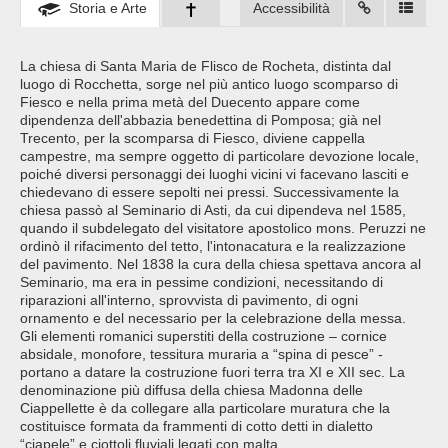
Storia e Arte
Accessibilità
La chiesa di Santa Maria de Flisco de Rocheta, distinta dal
luogo di Rocchetta, sorge nel più antico luogo scomparso di
Fiesco e nella prima metà del Duecento appare come
dipendenza dell'abbazia benedettina di Pomposa; già nel
Trecento, per la scomparsa di Fiesco, diviene cappella
campestre, ma sempre oggetto di particolare devozione locale,
poiché diversi personaggi dei luoghi vicini vi facevano lasciti e
chiedevano di essere sepolti nei pressi. Successivamente la
chiesa passò al Seminario di Asti, da cui dipendeva nel 1585,
quando il subdelegato del visitatore apostolico mons. Peruzzi ne
ordinò il rifacimento del tetto, l'intonacatura e la realizzazione
del pavimento. Nel 1838 la cura della chiesa spettava ancora al
Seminario, ma era in pessime condizioni, necessitando di
riparazioni all'interno, sprovvista di pavimento, di ogni
ornamento e del necessario per la celebrazione della messa.
Gli elementi romanici superstiti della costruzione – cornice
absidale, monofore, tessitura muraria a “spina di pesce” -
portano a datare la costruzione fuori terra tra XI e XII sec. La
denominazione più diffusa della chiesa Madonna delle
Ciappellette è da collegare alla particolare muratura che la
costituisce formata da frammenti di cotto detti in dialetto
“ciapele” e ciottoli fluviali legati con malta.