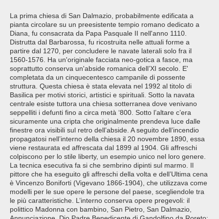
La prima chiesa di San Dalmazio, probabilmente edificata a
pianta circolare su un preesistente tempio romano dedicato a
Diana, fu consacrata da Papa Pasquale II nell'anno 1110.
Distrutta dal Barbarossa, fu ricostruita nelle attuali forme a
partire dal 1270, per concludere le navate laterali solo fra il
1560-1576. Ha un'originale facciata neo-gotica a fasce, ma
soprattutto conserva un'abside romanica dell’XI secolo. E'
completata da un cinquecentesco campanile di possente
struttura. Questa chiesa è stata elevata nel 1992 al titolo di
Basilica per motivi storici, artistici e spirituali. Sotto la navata
centrale esiste tuttora una chiesa sotterranea dove venivano
seppelliti i defunti fino a circa metà ‘800. Sotto l’altare c’era
sicuramente una cripta che originalmente prendeva luce dalle
finestre ora visibili sul retro dell’abside. A seguito dell’incendio
propagatosi nell’interno della chiesa il 20 novembre 1890, essa
viene restaurata ed affrescata dal 1899 al 1904. Gli affreschi
colpiscono per lo stile liberty, un esempio unico nel loro genere.
La tecnica esecutiva fa si che sembrino dipinti sul marmo. Il
pittore che ha eseguito gli affreschi della volta e dell’Ultima cena
è Vincenzo Boniforti (Vigevano 1866-1904), che utilizzava come
modelli per le sue opere le persone del paese, scegliendole tra
le più caratteristiche. L’interno conserva opere pregevoli: il
polittico Madonna con bambino, San Pietro, San Dalmazio,
Annunciazione, Dio Padre Benedicente di Gandolfino da Roreto;