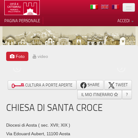
TERRITORIO
PAGINA PERSONALE
ACCEDI
ARTE
ARCHITETTURE
MUSEI
Foto
video
Le tue preferenze relative alla
privacy
ITINERARI
Informativa sulla raccolta
EVENTI
SHARE
TWEET
CULTURA A PORTE APERTE
ACCOGLIENZE
IL MIO ITINERARIO
?
CHIESA DI SANTA CROCE
VOLONTARI
CONTATTI
Diocesi di Aosta
( sec. XVII; XIX )
PRESS
Via Edouard Aubert, 11100 Aosta