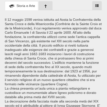
Storia e Arte
Il 12 maggio 1598 veniva istituita ad Aosta la Confraternita della
Santa Croce e della Misericordia (Confrérie de la Sainte Croix et
de la Miséricorde), il cui regolamento veniva approvato dal duca
Carlo Emanuele I di Savoia il 22 aprile 1600. All’atto della
fondazione, la confraternita utilizzò come sede l’antica cappella
di San Vincenzo, già esistente nel XIII secolo nella parte
occidentale della città. Il piccolo edificio si rivelò tuttavia
inadeguato alle esigenze dei confratelli e grazie a generosi
lasciti negli anni 1682-1683 iniziarono i lavori di costruzione
della chiesa di Santa Croce, che si protrassero fino ai primi
decenni del secolo successivo. L’edificio mantenne la funzione
di sede della confraternita fino al XX secolo, quando mutò
temporaneamente la sua destinazione: dal 1923 al 1956, pur
rimanendo dipendente dalla cattedrale di Aosta, fu utilizzato per
il servizio religioso di un nuovo quartiere cittadino che si era
formato nelle vicinanze (quartiere Cogne).
La chiesa presenta un'aula unica a pianta rettangolare e
custodisce un monumentale altare ligneo policromo e dorato
databile alla prima metà del XVIII secolo.
La decorazione della facciata risale alla seconda metà del XIX
secolo ed è attribuibile al pittore di Ivrea Giuseppe Stornone. E'