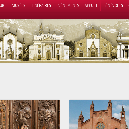
TURE
MUSÉES
ITINÉRAIRES
EVÉNEMENTS
ACCUEIL
BÉNÉVOLES
 lors de la collecte
Vos choix en matière de confidenti