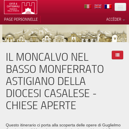
TERRITOIRE
PAGE PERSONNELLE
ACCÉDER
ART
ARCHITECTURE
MUSÉES
IL MONCALVO NEL
Vos choix en matière de
confidentialité
ITINÉRAIRES
BASSO MONFERRATO
Notification lors de la collecte
EVÉNEMENTS
ASTIGIANO DELLA
ACCUEIL
DIOCESI CASALESE -
BÉNÉVOLES
CHIESE APERTE
CONTACTS
PRESS
Questo itinerario ci porta alla scoperta delle opere di Guglielmo