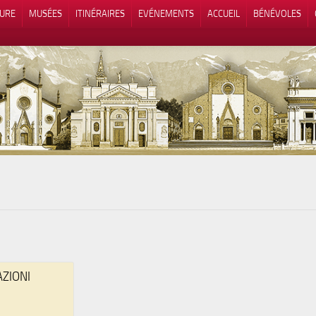
TURE
MUSÉES
ITINÉRAIRES
EVÉNEMENTS
ACCUEIL
BÉNÉVOLES
 lors de la collecte
Vos choix en matière de confidenti
AZIONI