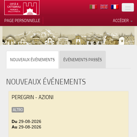
TERRITOIRE
PAGE PERSONNELLE
ACCÉDER
ART
ARCHITECTURE
MUSÉES
Vos choix en matière de
NOUVEAUX ÉVÉNEMENTS
ÉVÉNEMENTS PASSÉS
confidentialité
ITINÉRAIRES
Notification lors de la collecte
EVÉNEMENTS
NOUVEAUX ÉVÉNEMENTS
ACCUEIL
PEREGRIN - AZIONI
BÉNÉVOLES
ALTRO
CONTACTS
Du
29-08-2026
Au
29-08-2026
PRESS