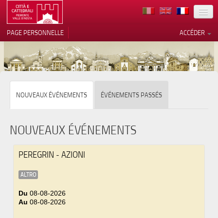
TERRITOIRE
PAGE PERSONNELLE
ACCÉDER
ART
ARCHITECTURE
MUSÉES
Vos choix en matière de
NOUVEAUX ÉVÉNEMENTS
ÉVÉNEMENTS PASSÉS
confidentialité
ITINÉRAIRES
Notification lors de la collecte
EVÉNEMENTS
NOUVEAUX ÉVÉNEMENTS
ACCUEIL
PEREGRIN - AZIONI
BÉNÉVOLES
ALTRO
CONTACTS
Du
08-08-2026
Au
08-08-2026
PRESS