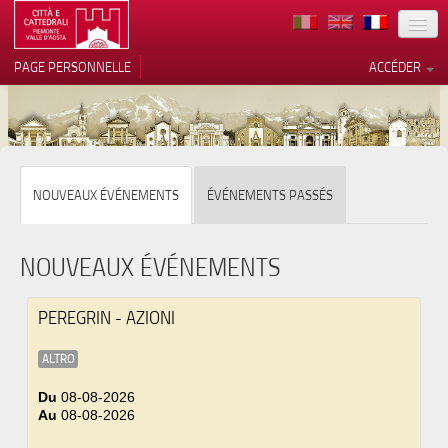
TERRITOIRE
PAGE PERSONNELLE
ACCÉDER
ART
ARCHITECTURE
MUSÉES
Vos choix en matière de
NOUVEAUX ÉVÉNEMENTS
ÉVÉNEMENTS PASSÉS
confidentialité
ITINÉRAIRES
Notification lors de la collecte
EVÉNEMENTS
NOUVEAUX ÉVÉNEMENTS
ACCUEIL
PEREGRIN - AZIONI
BÉNÉVOLES
ALTRO
CONTACTS
Du
08-08-2026
Au
08-08-2026
PRESS