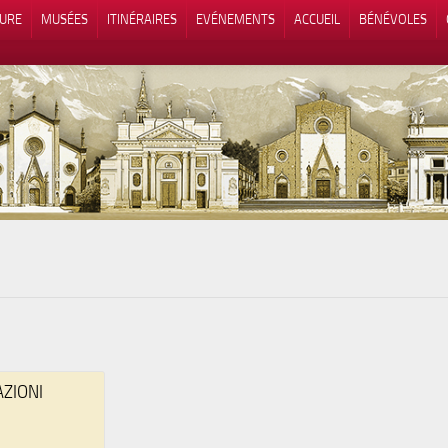
TURE
MUSÉES
ITINÉRAIRES
EVÉNEMENTS
ACCUEIL
BÉNÉVOLES
 lors de la collecte
Vos choix en matière de confidenti
AZIONI