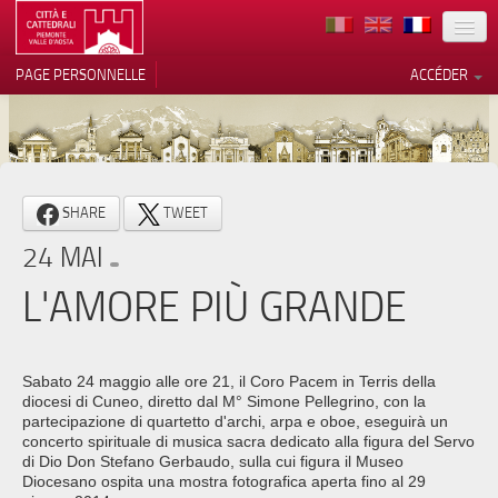
TERRITOIRE
PAGE PERSONNELLE
ACCÉDER
ART
ARCHITECTURE
MUSÉES
Vos choix en matière de
SHARE
TWEET
confidentialité
ITINÉRAIRES
24 MAI
Notification lors de la collecte
EVÉNEMENTS
L'AMORE PIÙ GRANDE
ACCUEIL
BÉNÉVOLES
Sabato 24 maggio alle ore 21, il Coro Pacem in Terris della
diocesi di Cuneo, diretto dal M° Simone Pellegrino, con la
CONTACTS
partecipazione di quartetto d'archi, arpa e oboe, eseguirà un
concerto spirituale di musica sacra dedicato alla figura del Servo
di Dio Don Stefano Gerbaudo, sulla cui figura il Museo
PRESS
Diocesano ospita una mostra fotografica aperta fino al 29