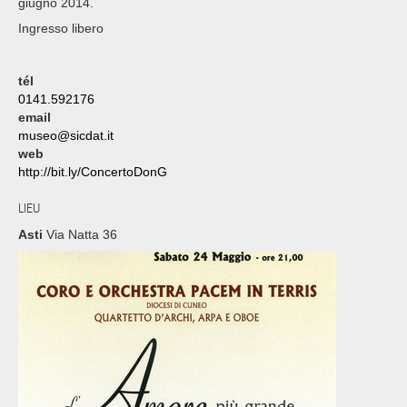
giugno 2014.
Ingresso libero
tél
0141.592176
email
museo@sicdat.it
web
http://bit.ly/ConcertoDonG
LIEU
Asti
Via Natta 36