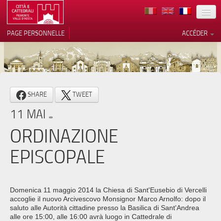
TERRITOIRE
PAGE PERSONNELLE
ACCÉDER
ART
ARCHITECTURE
MUSÉES
Vos choix en matière de
SHARE
TWEET
confidentialité
ITINÉRAIRES
11 MAI
Notification lors de la collecte
EVÉNEMENTS
ORDINAZIONE
ACCUEIL
EPISCOPALE
BÉNÉVOLES
CONTACTS
Domenica 11 maggio 2014 la Chiesa di Sant'Eusebio di Vercelli
accoglie il nuovo Arcivescovo Monsignor Marco Arnolfo: dopo il
PRESS
saluto alle Autorità cittadine presso la Basilica di Sant'Andrea
alle ore 15:00, alle 16:00 avrà luogo in Cattedrale di