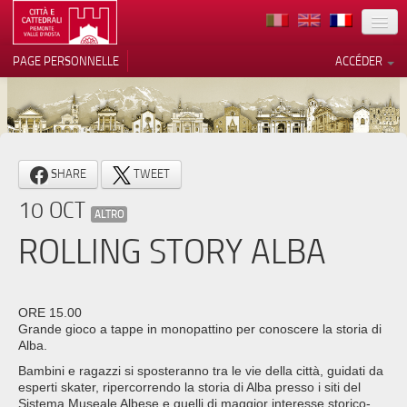
TERRITOIRE
PAGE PERSONNELLE
ACCÉDER
ART
ARCHITECTURE
MUSÉES
Vos choix en matière de
SHARE
TWEET
confidentialité
ITINÉRAIRES
10 OCT
Notification lors de la collecte
ALTRO
EVÉNEMENTS
ROLLING STORY ALBA
ACCUEIL
BÉNÉVOLES
ORE 15.00
Grande gioco a tappe in monopattino per conoscere la storia di
CONTACTS
Alba.
Bambini e ragazzi si sposteranno tra le vie della città, guidati da
PRESS
esperti skater, ripercorrendo la storia di Alba presso i siti del
Sistema Museale Albese e quelli di maggior interesse storico-