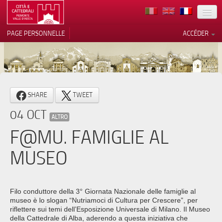
TERRITOIRE
PAGE PERSONNELLE
ACCÉDER
ART
ARCHITECTURE
MUSÉES
Vos choix en matière de
SHARE
TWEET
confidentialité
ITINÉRAIRES
04 OCT
Notification lors de la collecte
ALTRO
EVÉNEMENTS
F@MU. FAMIGLIE AL
ACCUEIL
MUSEO
BÉNÉVOLES
CONTACTS
Filo conduttore della 3° Giornata Nazionale delle famiglie al
museo è lo slogan “Nutriamoci di Cultura per Crescere”, per
PRESS
riflettere sui temi dell’Esposizione Universale di Milano. Il Museo
della Cattedrale di Alba, aderendo a questa iniziativa che