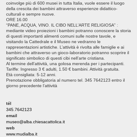
coinvolge più di 600 musei in tutta Italia, vuole essere il luogo
della crescita dei bambini attraverso esperienze didattico-
culturali e sempre nuove.
ORE 16.00
“PANE, ACQUA, VINO. IL CIBO NELL’ARTE RELIGIOSA” :
mediante video proiezioni i bambini potranno conoscere la storia
di questi importanti alimenti comuni sulle nostre tavole, e
visitando la Cattedrale e il Museo ne vedranno le
rappresentazioni artistiche. L’attività è rivolta alle famiglie e ai
bambini che attraverso un gioco-laboratorio potranno scoprire il
significato simbolico di questi cibi nell’arte cristiana.
Al termine dell’attività, una golosa merenda per i partecipanti.
Tariffe: Ingresso 3 € adulti, 1.50 € bambini. Attività gratuita.
Età consigliata: 5-12 anni.
Prenotazione obbligatoria al numero tel. 345 7642123 entro il
giorno precedente l’attività
tél
345.7642123
email
museo@alba.chiesacattolica.it
web
www.mudialba.it