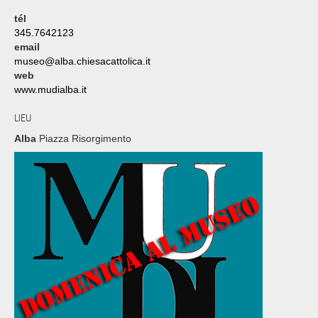
tél
345.7642123
email
museo@alba.chiesacattolica.it
web
www.mudialba.it
LIEU
Alba
Piazza Risorgimento