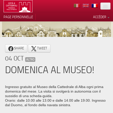
TERRITOIRE
PAGE PERSONNELLE
ACCÉDER
ART
ARCHITECTURE
MUSÉES
Vos choix en matière de
SHARE
TWEET
confidentialité
ITINÉRAIRES
04 OCT
Notification lors de la collecte
ALTRO
EVÉNEMENTS
DOMENICA AL MUSEO!
ACCUEIL
BÉNÉVOLES
Ingresso gratuito al Museo della Cattedrale di Alba ogni prima
domenica del mese. La visita si svolgerà in autonomia con il
CONTACTS
sussidio di una scheda-guida.
Orario: dalle 10.00 alle 13.00 e dalle 14.00 alle 19.00. Ingresso
dal Duomo, al fondo della navata sinistra.
PRESS