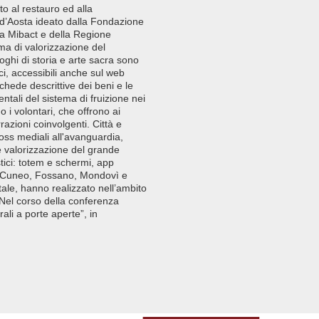
to al restauro ed alla
e d’Aosta ideato dalla Fondazione
ora Mibact e della Regione
ma di valorizzazione del
luoghi di storia e arte sacra sono
tici, accessibili anche sul web
schede descrittive dei beni e le
ntali del sistema di fruizione nei
o i volontari, che offrono ai
rrazioni coinvolgenti. Città e
ross mediali all'avanguardia,
e valorizzazione del grande
astici: totem e schermi, app
a, Cuneo, Fossano, Mondovì e
ale, hanno realizzato nell’ambito
. Nel corso della conferenza
ali a porte aperte”, in