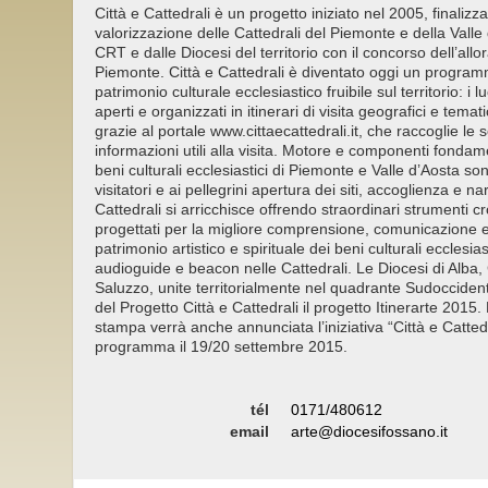
Città e Cattedrali è un progetto iniziato nel 2005, finalizza
valorizzazione delle Cattedrali del Piemonte e della Vall
CRT e dalle Diocesi del territorio con il concorso dell’all
Piemonte. Città e Cattedrali è diventato oggi un program
patrimonio culturale ecclesiastico fruibile sul territorio: i 
aperti e organizzati in itinerari di visita geografici e tema
grazie al portale www.cittaecattedrali.it, che raccoglie le 
informazioni utili alla visita. Motore e componenti fondame
beni culturali ecclesiastici di Piemonte e Valle d’Aosta son
visitatori e ai pellegrini apertura dei siti, accoglienza e na
Cattedrali si arricchisce offrendo straordinari strumenti c
progettati per la migliore comprensione, comunicazione 
patrimonio artistico e spirituale dei beni culturali ecclesi
audioguide e beacon nelle Cattedrali. Le Diocesi di Alb
Saluzzo, unite territorialmente nel quadrante Sudoccident
del Progetto Città e Cattedrali il progetto Itinerarte 2015
stampa verrà anche annunciata l’iniziativa “Città e Cattedr
programma il 19/20 settembre 2015.
tél
0171/480612
email
arte@diocesifossano.it