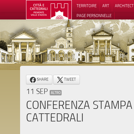
TERRITOIRE
ART
ARCHITEC
PAGE PERSONNELLE
Notification
SHARE
TWEET
11 SEP
ALTRO
CONFERENZA STAMPA 
CATTEDRALI