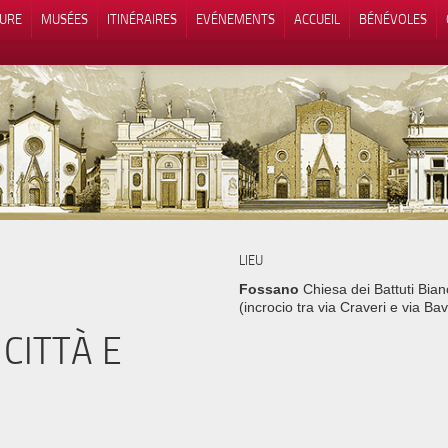
TURE
MUSÉES
ITINÉRAIRES
EVÉNEMENTS
ACCUEIL
BÉNÉVOLES
 lors de la collecte
Vos choix en matière de confidenti
LIEU
Fossano
Chiesa dei Battuti Bian
(incrocio tra via Craveri e via Ba
CITTÀ E