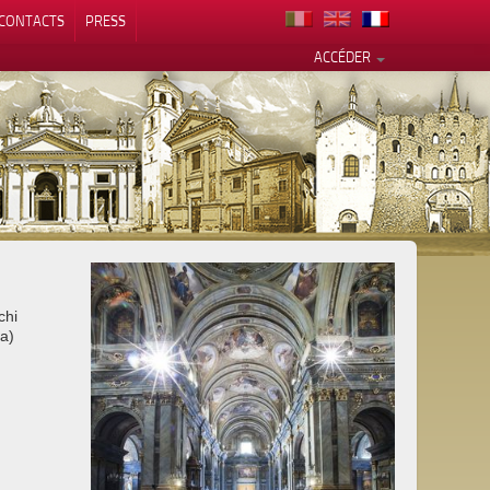
CONTACTS
PRESS
ACCÉDER
alité
chi
va)