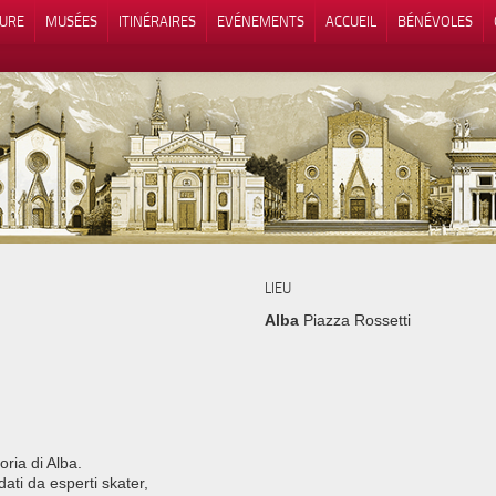
TURE
MUSÉES
ITINÉRAIRES
EVÉNEMENTS
ACCUEIL
BÉNÉVOLES
 lors de la collecte
Vos choix en matière de confidenti
LIEU
Alba
Piazza Rossetti
ria di Alba.
dati da esperti skater,