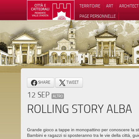
TERRITOIRE
ART
ARCHITEC
PAGE PERSONNELLE
Notification
SHARE
TWEET
12 SEP
ALTRO
ROLLING STORY ALBA
Grande gioco a tappe in monopattino per conoscere la sto
Bambini e ragazzi si sposteranno tra le vie della città, gui