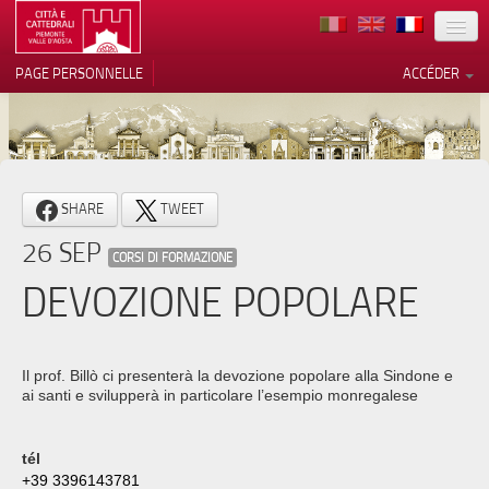
TERRITOIRE
PAGE PERSONNELLE
ACCÉDER
ART
ARCHITECTURE
MUSÉES
Vos choix en matière de
SHARE
TWEET
confidentialité
ITINÉRAIRES
26 SEP
Notification lors de la collecte
CORSI DI FORMAZIONE
EVÉNEMENTS
DEVOZIONE POPOLARE
ACCUEIL
BÉNÉVOLES
Il prof. Billò ci presenterà la devozione popolare alla Sindone e
ai santi e svilupperà in particolare l’esempio monregalese
CONTACTS
PRESS
tél
+39 3396143781