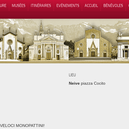
TURE
MUSÉES
ITINÉRAIRES
EVÉNEMENTS
ACCUEIL
BÉNÉVOLES
 lors de la collecte
Vos choix en matière de confidenti
LIEU
Neive
piazza Cocito
 VELOCI MONOPATTINI!